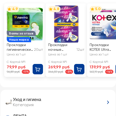
4.9
4.8
5.0
Баллы за отзыв
Наша марка
Прокладки
Прокладки
Прокладки
гигиенически
20шт
ночные
12шт
KOTEX Ultra
е ЛЕНТА Ultra
ALWAYS
ночные
Цена за 1 шт
Цена за 1 шт
Цена за 1 шт
dry Normal
Platinum Ultra
С Картой №1
С Картой №1
С Картой №1
Night
79,99 руб
269,99 руб
139,99 руб
ультратонкие,
96,89 руб
344,59 руб
163,19 руб
-17%
-21%
-14%
с крылышками
Уход и гигиена
Категория