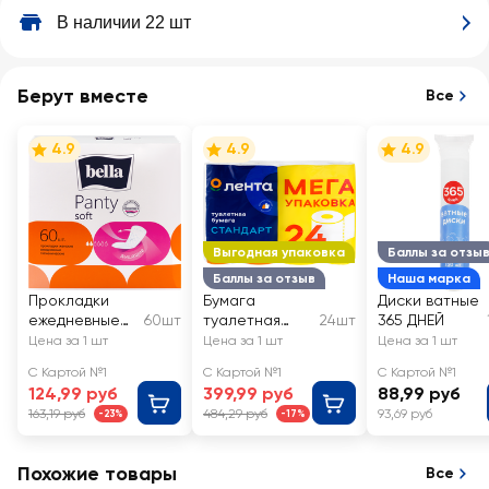
В наличии 22 шт
Берут вместе
Все
4.9
4.9
4.9
Выгодная упаковка
Баллы за отзы
Баллы за отзыв
Наша марка
Прокладки
Бумага
Диски ватные
ежедневные
60шт
туалетная
24шт
365 ДНЕЙ
BELLA Panty
ЛЕНТА 2 слоя
Цена за 1 шт
Цена за 1 шт
Цена за 1 шт
Soft
белая
С Картой №1
С Картой №1
С Картой №1
124,99 руб
399,99 руб
88,99 руб
163,19 руб
484,29 руб
93,69 руб
-23%
-17%
Похожие товары
Все