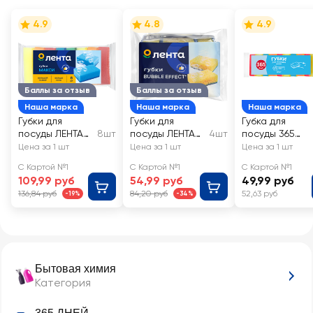
4.9
4.8
4.9
Баллы за отзыв
Баллы за отзыв
Наша марка
Наша марка
Наша марка
Губки для
Губки для
Губка для
посуды ЛЕНТА
8шт
посуды ЛЕНТА
4шт
посуды 365
Макси, 10х7х3см
Bubble effect
ДНЕЙ Мини
Цена за 1 шт
Цена за 1 шт
Цена за 1 шт
9х6х3см
8x5x2,5см
С Картой №1
С Картой №1
С Картой №1
109,99 руб
54,99 руб
49,99 руб
136,84 руб
84,20 руб
52,63 руб
-19%
-34%
Бытовая химия
Категория