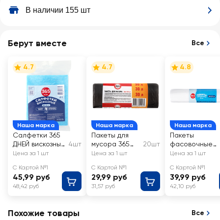
В наличии 155 шт
Берут вместе
Все
4.7
4.7
4.8
Наша марка
Наша марка
Наша марка
Салфетки 365
Пакеты для
Пакеты
ДНЕЙ вискозные
4шт
мусора 365
20шт
фасовочные
30х25см
Дней 30л
365 ДНЕЙ
Цена за 1 шт
Цена за 1 шт
Цена за 1 шт
черные
24х37см
С Картой №1
С Картой №1
С Картой №1
45,99 руб
29,99 руб
39,99 руб
48,42 руб
31,57 руб
42,10 руб
Похожие товары
Все