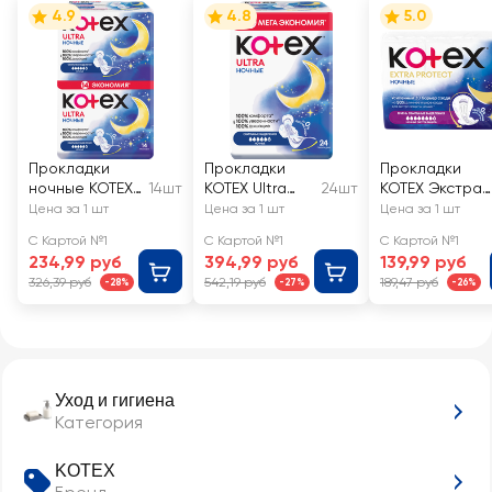
4.9
4.8
5.0
Прокладки
Прокладки
Прокладки
ночные KOTEX
14шт
KOTEX Ultra
24шт
KOTEX Экстра
Ultra
Night
Защита Ночны
Цена за 1 шт
Цена за 1 шт
Цена за 1 шт
С Картой №1
С Картой №1
С Картой №1
234,99 руб
394,99 руб
139,99 руб
326,39 руб
542,19 руб
189,47 руб
-28%
-27%
-26%
Уход и гигиена
Категория
KOTEX