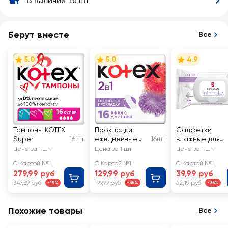
В наличии 16 шт
Берут вместе
Все
5.0
5.0
4.9
Тампоны KOTEX
Прокладки
Салфетки
Super
16шт
ежедневные
16шт
влажные для
KOTEX 2в1
интимной
Цена за 1 шт
Цена за 1 шт
Цена за 1 шт
длинные
гигиены Я
С Картой №1
С Картой №1
С Картой №1
САМАЯ c
279,99 руб
129,99 руб
39,99 руб
соком алоэ
347,39 руб
199,99 руб
62,19 руб
-19%
-35%
-35%
Похожие товары
Все