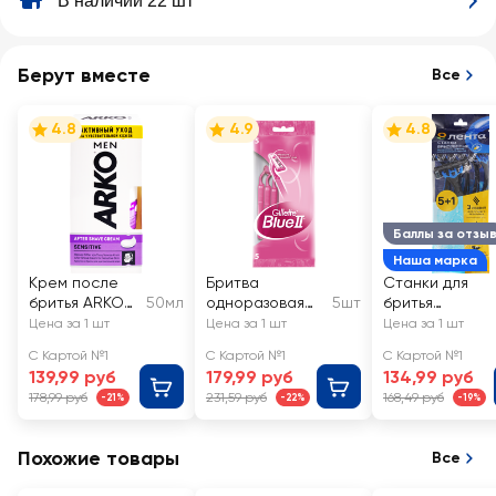
В наличии 22 шт
Берут вместе
Все
4.8
4.9
4.8
Баллы за отзы
Наша марка
Крем после
Бритва
Станки для
бритья ARKO
50мл
одноразовая
5шт
бритья
Men Sensitive
женская
одноразовые
Цена за 1 шт
Цена за 1 шт
Цена за 1 шт
GILLETTE
ЛЕНТА с
С Картой №1
С Картой №1
С Картой №1
Disposable Blue
увлажняющей
139,99 руб
179,99 руб
134,99 руб
II
полосой
178,99 руб
231,59 руб
168,49 руб
-21%
-22%
-19%
Похожие товары
Все