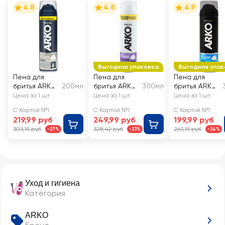
4.8
4.8
4.9
Выгодная упаковка
Выгодная упак
Пена для
Пена для
Пена для
бритья ARKO
200мл
бритья ARKO
300мл
бритья ARKO
Men Force
Men Sensitive
Men Cool
Цена за 1 шт
Цена за 1 шт
Цена за 1 шт
С Картой №1
С Картой №1
С Картой №1
219,99 руб
249,99 руб
199,99 руб
303,15 руб
328,42 руб
263,19 руб
-27%
-23%
-24%
Уход и гигиена
Категория
ARKO