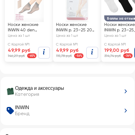
Баллы за отзы
Носки женские
Носки женские
Носки женские
INWIN 40 den
INWIN р. 23–25 20
INWIN р. 23–25,
черные, 2пары
den nero, 2пары
VEG-swsp3, 3
Цена за 1 шт
Цена за 1 шт
Цена за 1 шт
С Картой №1
С Картой №1
С Картой №1
49,99 руб
49,99 руб
199,00 руб
146,29 руб
115,78 руб
314,74 руб
-65%
-56%
-36%
Одежда и аксессуары
Категория
INWIN
Бренд