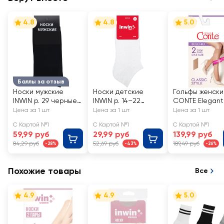
4.8
4.8
5.0
Баллы за отзыв
Носки мужские
Носки детские
Гольфы женск
INWIN р. 29 черные,
INWIN р. 14–22
CONTE Elegant
Арт. BMS02-01
низкая посадка,
40 den natural,
Цена за 1 шт
Цена за 1 шт
Цена за 1 шт
белые, Арт BKSU-
20С-198СП, 2
С Картой №1
С Картой №1
С Картой №1
01-LW
59,99 руб
29,99 руб
139,99 руб
84,29 руб
52,69 руб
189,49 руб
-28%
-43%
-26%
Похожие товары
Все
4.9
4.9
5.0