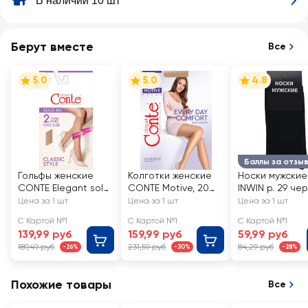
В наличии 10 шт
Берут вместе
Все
5.0
5.0
4.8
Баллы за отзы
Гольфы женские
Колготки женские
Носки мужские
CONTE Elegant solo
CONTE Motive, 20
INWIN р. 29 че
40 den natural, Арт.
den natural 3, Арт.
Арт. BMS02-01
Цена за 1 шт
Цена за 1 шт
Цена за 1 шт
20С-198СП, 2пары
8С-39СПД
С Картой №1
С Картой №1
С Картой №1
139,99 руб
159,99 руб
59,99 руб
189,49 руб
231,59 руб
84,29 руб
-26%
-30%
-28%
Похожие товары
Все