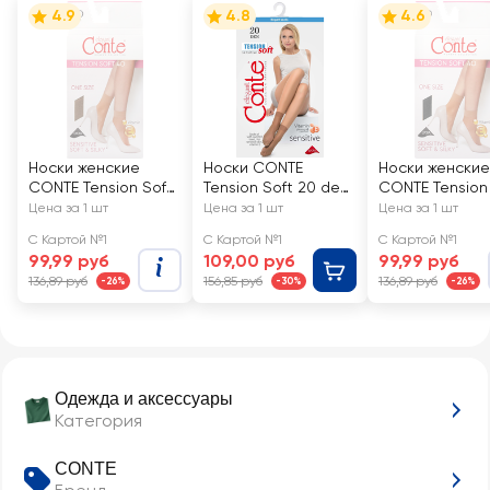
4.9
4.8
4.6
Носки женские
Носки CONTE
Носки женские
CONTE Tension Soft
Tension Soft 20 den
CONTE Tension
40 den, bronz, Арт.
natural, Арт.
40 den, nero, А
Цена за 1 шт
Цена за 1 шт
Цена за 1 шт
8С-7 СП/14С-55СП
14С-56СП
8С-7 СП/14С-
С Картой №1
С Картой №1
С Картой №1
99,99 руб
109,00 руб
99,99 руб
136,89 руб
156,85 руб
136,89 руб
-26%
-30%
-26%
Одежда и аксессуары
Категория
CONTE