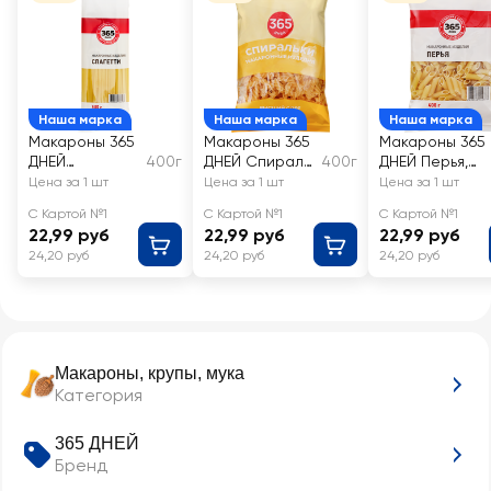
Наша марка
Наша марка
Наша марка
Макароны 365
Макароны 365
Макароны 365
ДНЕЙ
400г
ДНЕЙ Спираль,
400г
ДНЕЙ Перья,
Спагетти,
группа В
группа В
Цена за 1 шт
Цена за 1 шт
Цена за 1 шт
группа В
высший сорт
высший сорт
С Картой №1
С Картой №1
С Картой №1
высший сорт
22,99 руб
22,99 руб
22,99 руб
24,20 руб
24,20 руб
24,20 руб
Макароны, крупы, мука
Категория
365 ДНЕЙ
Бренд