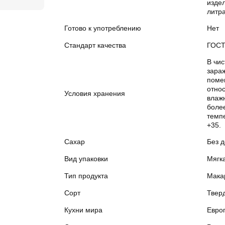
издел
литра
Готово к употреблению
Нет
Стандарт качества
ГОС
В чис
зара
поме
отно
Условия хранения
влаж
боле
темп
+35.
Сахар
Без 
Вид упаковки
Мягк
Тип продукта
Мака
Сорт
Твер
Кухни мира
Евро