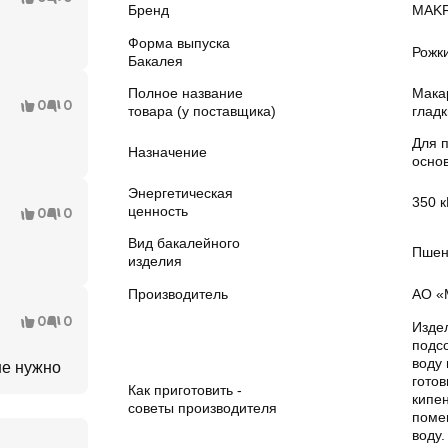
Бренд
MAK
Форма выпуска
Рожк
Бакалея
Полное название
Мака
0
0
товара (у поставщика)
гладк
Для 
Назначение
осно
Энергетическая
350 к
ценность
0
0
Вид бакалейного
Пшен
изделия
Производитель
АО «
0
0
Изде
подс
воду 
не нужно
гото
Как приготовить -
кипе
советы производителя
поме
воду.