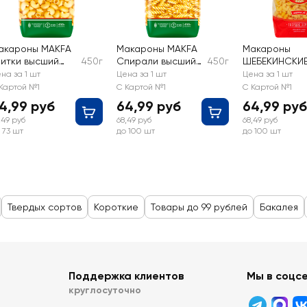
акароны MAKFA
Макароны MAKFA
Макароны
литки высший
450г
Спирали высший
450г
ШЕБЕКИНСКИ
орт
сорт
Рожок полубу
на за 1 шт
Цена за 1 шт
Цена за 1 шт
группа, А вы
Картой №1
С Картой №1
С Картой №1
сорт
4,99 руб
64,99 руб
64,99 руб
,49 руб
68,49 руб
68,49 руб
 73 шт
до 100 шт
до 100 шт
Твердых сортов
Короткие
Товары до 99 рублей
Бакалея
Поддержка клиентов
Мы в соцс
круглосуточно