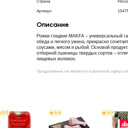
Страна
Росс
Артикул
1547
Описание
Рожки гладкие MAKFA – универсальный га
обеда и легкого ужина, прекрасно сочетае
соусами, мясом и рыбой. Основой продукт
отборной пшеницы твердых сортов – отли
пищевых волокон.
Предложение не является публичной офертой
5.0
4.6
4.9