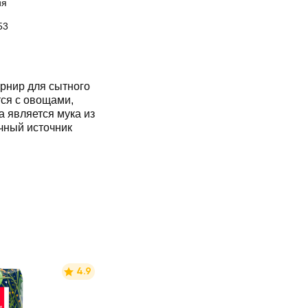
ия
53
рнир для сытного
тся с овощами,
а является мука из
чный источник
4.9