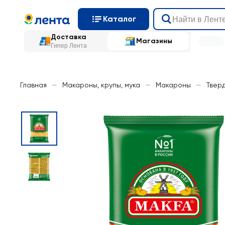
Каталог
Доставка
Магазины
Гипер Лента
Главная
—
Макароны, крупы, мука
—
Макароны
—
Твер