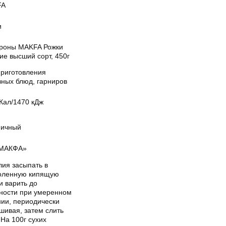
FA
и
роны MAKFA Рожки
ие высший сорт, 450г
приготовления
вных блюд, гарниров
Кал/1470 кДж
ичный
МАКФА»
лия засыпать в
оленную кипящую
и варить до
вности при умеренном
нии, периодически
шивая, затем слить
 На 100г сухих