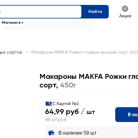
Найти
Акции
Магазин в г.
дых сортов
—
Макароны MAKFA Рожки гладкие высший сорт, 450
Макароны MAKFA Рожки гл
сорт
,
450г
С Картой №1
64,99 руб /
шт
В к
68,49 руб
В наличии 59 шт