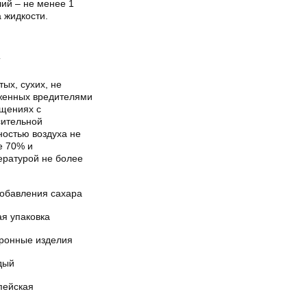
ий – не менее 1
 жидкости.
Т
тых, сухих, не
женных вредителями
щениях с
сительной
ностью воздуха не
е 70% и
ературой не более
добавления сахара
ая упаковка
ронные изделия
дый
пейская