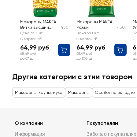
Макароны MAKFA
Макароны MAKFA
М
Витки высший
450г
Рожки
450г
У
сорт
с
Цена за 1 шт
Цена за 1 шт
Це
С Картой №1
С Картой №1
С 
64,99 руб
64,99 руб
6
68,49 руб
68,49 руб
68
до 67 шт
до 100 шт
до
Другие категории с этим товаром
Макароны, крупы, мука
Макароны
Особенно выгодно
О компании
Покупателям
Информация
Забота о покупателях