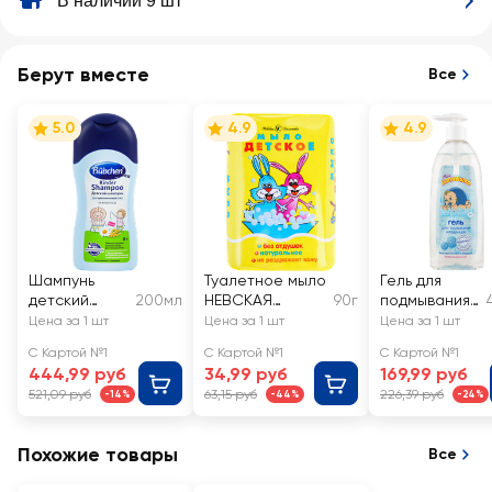
В наличии 9 шт
Берут вместе
Все
5.0
4.9
4.9
Шампунь
Туалетное мыло
Гель для
детский
200мл
НЕВСКАЯ
90г
подмывания
BUBCHEN
КОСМЕТИКА
младенцев
Цена за 1 шт
Цена за 1 шт
Цена за 1 шт
Детское
МОЕ
С Картой №1
С Картой №1
С Картой №1
СОЛНЫШКО
444,99 руб
34,99 руб
169,99 руб
521,09 руб
63,15 руб
226,39 руб
-14%
-44%
-24%
Похожие товары
Все