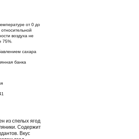
емпературе от 0 до
и относительной
ости воздуха не
е 75%.
бавлением сахара
лянная банка
ия
41
н из спелых ягод
мляники. Содержит
дантов. Вкус