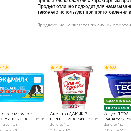
пряный кисло-сладкий с характерным аром
Продукт отлично подходит для намазывани
также его используют при приготовлении в
Предложение не является публичной офертой
4.9
4.9
5.0
Сделано в Бе
Много белка
асло сливочное
Сметана ДОМИК В
Йогурт TEOS
КОМИЛК 82,5%
180г
ДЕРЕВНЕ 20%, без
300г
Греческий 2%
ысший сорт, без
змж
змж
на за 1 шт
Цена за 1 шт
Цена за 1 шт
мж
Картой №1
С Картой №1
С Картой №1