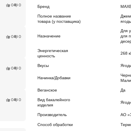
0
0
Бренд
МАХ
Полное название
Джем
товара (у поставщика)
ягоды
Для 
Назначение
для 
0
0
десе
Энергетическая
268 к
ценность
Вкусы
Ягод
0
0
Черни
Начинка/Добавки
Мали
Веганское
Да
0
0
Вид бакалейного
Ягод
изделия
Производитель
АО «
Способ обработки
Терм