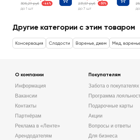
305,29 руб
231,57 руб
25
-44%
-30%
до 1 шт
до 7 шт
до
Другие категории с этим товаром
Консервация
Сладости
Варенье, джем
Мед, варень
О компании
Покупателям
Информация
Забота о покупателях
Вакансии
Программа лояльнос
Контакты
Подарочные карты
Партнёрам
Акции
Реклама в «Ленте»
Вопросы и ответы
Арендодателям
Для бизнеса