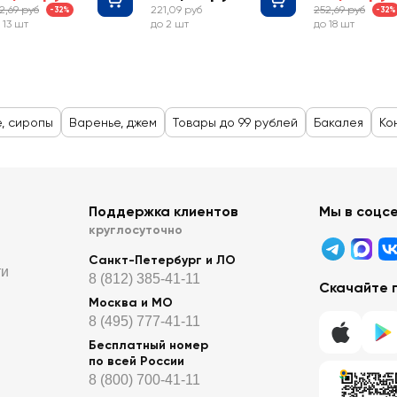
2,69 руб
221,09 руб
252,69 руб
-32%
-32%
 13 шт
до 2 шт
до 18 шт
е, сиропы
Варенье, джем
Товары до 99 рублей
Бакалея
Ко
Поддержка клиентов
Мы в соцс
круглосуточно
Санкт-Петербург и ЛО
ти
8 (812) 385-41-11
Скачайте 
Москва и МО
8 (495) 777-41-11
Бесплатный номер
по всей России
8 (800) 700-41-11