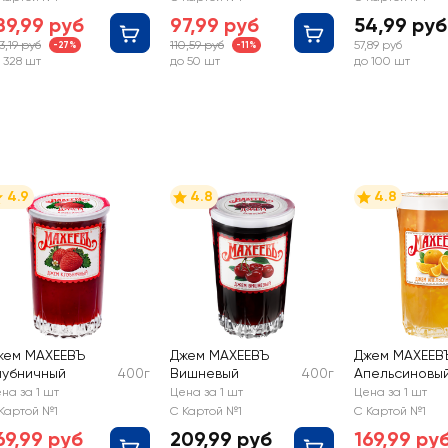
89,99 руб
97,99 руб
54,99 руб
3,19 руб
110,59 руб
57,89 руб
-27%
-11%
 328 шт
до 50 шт
до 100 шт
4.9
4.8
4.8
жем МАХЕЕВЪ
Джем МАХЕЕВЪ
Джем МАХЕЕВ
лубничный
400г
Вишневый
400г
Апельсиновы
на за 1 шт
Цена за 1 шт
Цена за 1 шт
Картой №1
С Картой №1
С Картой №1
69,99 руб
209,99 руб
169,99 ру