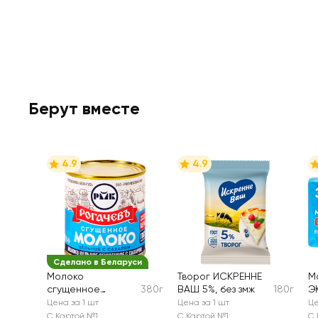
Берут вместе
4.9
4.9
Сделано в Беларуси
Молоко
Творог ИСКРЕННЕ
М
сгущенное
380г
ВАШ 5%, без змж
180г
Э
РОГАЧЕВЪ
в
Цена за 1 шт
Цена за 1 шт
Це
цельное с
з
С Картой №1
С Картой №1
С 