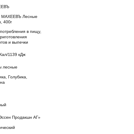
ЕЕВЪ
 МАХЕЕВЪ Лесные
, 400г
употребления в пищу,
приготовления
ртов и выпечки
Кал/1139 кДж
ы лесные
ка, Голубика,
на
ный
Эссен Продакшн АГ»
ический