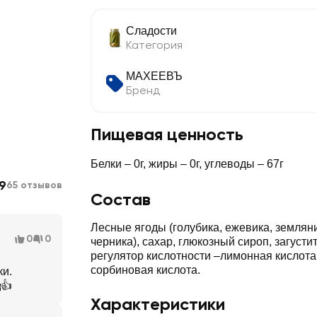
Сладости
Категория
МАХЕЕВЪ
Бренд
Пищевая ценность
Белки – 0г, жиры – 0г, углеводы – 67г
9
65 отзывов
Состав
Лесные ягоды (голубика, ежевика, земляни
0
0
черника), сахар, глюкозный сироп, загусти
регулятор кислотности –лимонная кислота
сорбиновая кислота.
ки.
👍
Характеристики