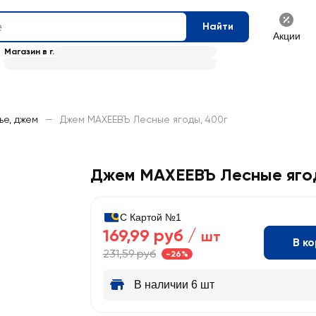
Найти
Акции
Магазин в г.
ье, джем
—
Джем МАХЕЕВЪ Лесные ягоды, 400г
Джем МАХЕЕВЪ Лесные яго
С Картой №1
169,99 руб /
шт
В к
231,59 руб
-26%
В наличии 6 шт