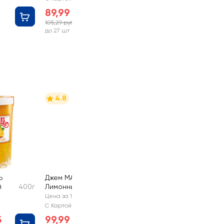
без змж
89,99 руб
105,29 руб
-14%
до 27 шт
4.8
Ъ
Джем МАХЕЕВЪ
й
400г
Лимонный
300г
Цена за 1 шт
С Картой №1
б
99,99 руб