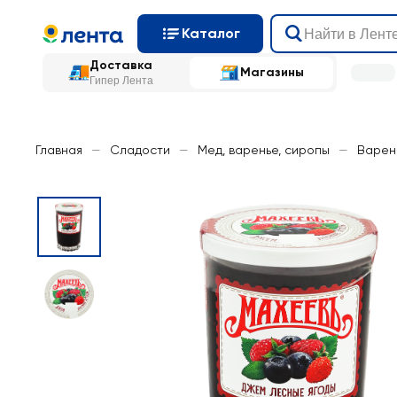
Каталог
Доставка
Магазины
Гипер Лента
Главная
—
Сладости
—
Мед, варенье, сиропы
—
Варен