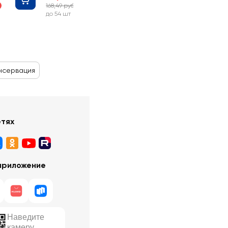
168,49 руб
-40%
до 54 шт
нсервация
етях
приложение
Наведите
камеру