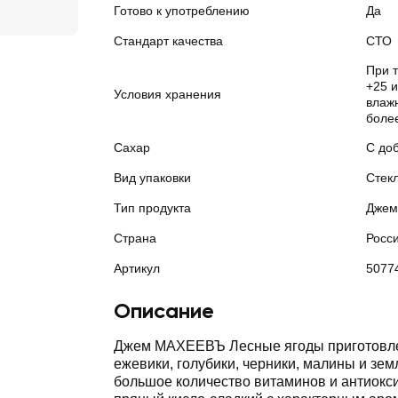
Готово к употреблению
Да
Стандарт качества
СТО
При т
+25 
Условия хранения
влажн
боле
Сахар
С до
Вид упаковки
Стек
Тип продукта
Джем
Страна
Росс
Артикул
5077
Описание
Джем МАХЕЕВЪ Лесные ягоды приготовле
ежевики, голубики, черники, малины и зе
большое количество витаминов и антиокси