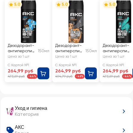
5.0
5.0
5.0
Дезодорант-
Дезодорант-
Дезодорант-
антиперспир
150мл
антиперспир
150мл
антиперспир
ант спрей
ант спрей
ант спрей
Цена за 1 шт
Цена за 1 шт
Цена за 1 шт
мужской АКС
мужской АКС
мужской АКС
С Картой №1
С Картой №1
С Картой №1
Анархия
Кожа +
Apollo
264,99 руб
264,99 руб
264,99 руб
печеньки
473,69 руб
494,79 руб
473,69 руб
-44%
-46%
-44%
Уход и гигиена
Категория
АКС