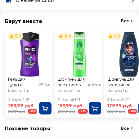
В наличии 12 шт
Берут вместе
Все
5.0
4.9
4.9
Гель для
Шампунь для
Шампунь для
душа и
250мл
всех типов
400мл
всех типов
шампунь
волос
волос
Цена за 1 шт
Цена за 1 шт
Цена за 1 шт
мужской АКС
ЧИСТАЯ
мужской
С Картой №1
С Картой №1
С Картой №1
3в1 Сила
ЛИНИЯ
ШАУМА Men
259,99 руб
159,99 руб
179,99 руб
технологий
Крапива, на
Ultra Сила
347,39 руб
273,69 руб
252,69 руб
-25%
-41%
-28%
Синтезирова
отваре
нная амбра
целебных
Черный
трав
Похожие товары
Все
базилик