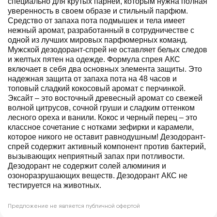
специально для крутых парней, которым нужна полная
уверенность в своем образе и стильный парфюм.
Средство от запаха пота подмышек и тела имеет
нежный аромат, разработанный в сотрудничестве с
одной из лучших мировых парфюмерных команд.
Мужской дезодорант-спрей не оставляет белых следов
и желтых пятен на одежде. Формула спрея АКС
включает в себя два основных элемента защиты. Это
надежная защита от запаха пота на 48 часов и
топовый сладкий кокосовый аромат с перчинкой.
Эксайт ‒ это восточный древесный аромат со свежей
волной цитрусов, сочной груши и сладким оттенком
лесного ореха и ванили. Кокос и черный перец ‒ это
классное сочетание с нотками зефирки и карамели,
которое никого не оставит равнодушным! Дезодорант-
спрей содержит активный компонент против бактерий,
вызывающих неприятный запах при потливости.
Дезодорант не содержит солей алюминия и
озоноразрушающих веществ. Дезодорант АКС не
тестируется на животных.
Предложение не является публичной офертой