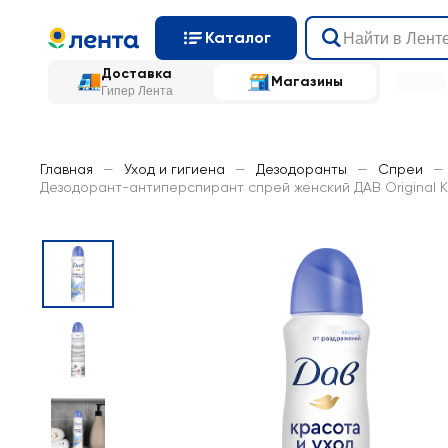
Каталог
Доставка
Магазины
Гипер Лента
Главная
—
Уход и гигиена
—
Дезодоранты
—
Спреи
—
Дезодорант-антиперспирант спрей женский ДАВ Original К