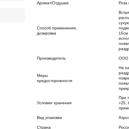
Аромат/Отдушка
Роза
Встр
расп
сухую
Способ применения,
подм
дозировка
15см 
испо
появ
разд
Производитель
ООО 
Не н
разд
Меры
повр
предосторожности
появ
прек
При т
Условия хранения
+25, 
прям
Вид упаковки
Аэро
Страна
Росс