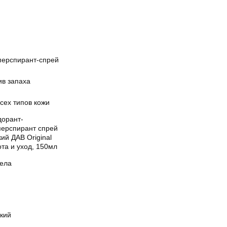
перспирант-спрей
ив запаха
сех типов кожи
дорант-
перспирант спрей
ий ДАВ Original
та и уход, 150мл
тела
кий