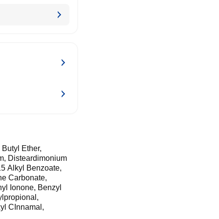
Butyl Ether,
m, Disteardimonium
5 Alkyl Benzoate,
ne Carbonate,
hyl Ionone, Benzyl
ylpropional,
xyl CInnamal,