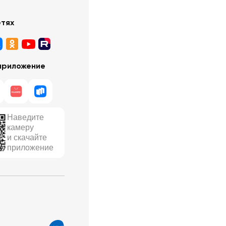
етях
приложение
Наведите
камеру
и скачайте
приложение