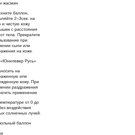
 и жасмин
яхните баллон,
ыляйте 2–3сек. на
 и чистую кожу
ышек с расстояния
от тела. Прекратите
льзование при
лении сыпи или
ражения на коже.
«Юнилевер Русь»
аносить на
раженную или
ежденную кожу. При
лении раздражения
ратить применение.
емпературе от 0 до
без воздействия
ых солнечных лучей.
зольный баллон
ия