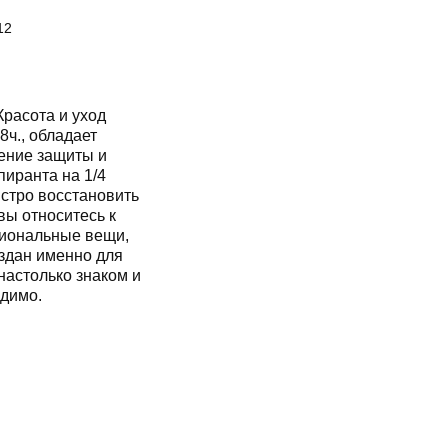
12
Красота и уход
8ч., обладает
ение защиты и
пиранта на 1/4
стро восстановить
вы относитесь к
циональные вещи,
оздан именно для
настолько знаком и
одимо.