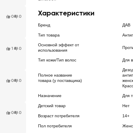
Характеристики
0
0
Бренд
ДАВ
Тип товара
Анти
Основной эффект от
Прот
1
0
использования
Тип кожи/Тип волос
Для в
Дезо
Полное название
анти
0
0
товара (у поставщика)
женск
Красо
Назначение
Для 
Детский товар
Нет
0
0
Возраст потребителя
14+
Пол потребителя
Женс