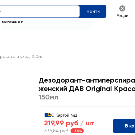
Найти
Акции
Магазин в г.
расота и уход, 150мл
Дезодорант-антиперспира
женский ДАВ Original Крас
150мл
С Картой №1
219,99 руб /
шт
В к
336,84 руб
-34%