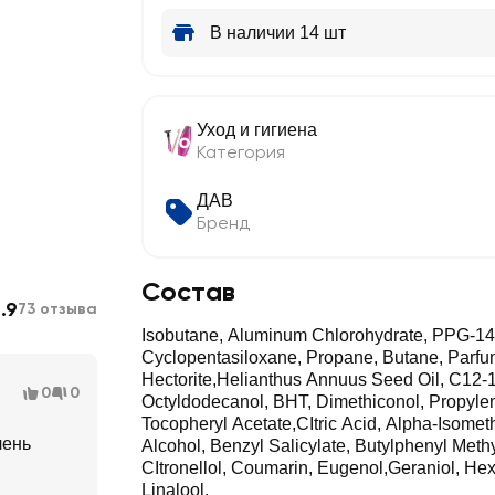
В наличии 14 шт
Уход и гигиена
Категория
ДАВ
Бренд
Состав
.9
73 отзыва
Isobutane, Aluminum Chlorohydrate, PPG-14 
Cyclopentasiloxane, Propane, Butane, Parfu
Hectorite,Helianthus Annuus Seed Oil, C12-1
0
0
Octyldodecanol, BHT, Dimethiconol, Propyle
Tocopheryl Acetate,CItric Acid, Alpha-Isomet
чень
Alcohol, Benzyl Salicylate, Butylphenyl Meth
CItronellol, Coumarin, Eugenol,Geraniol, He
Linalool.