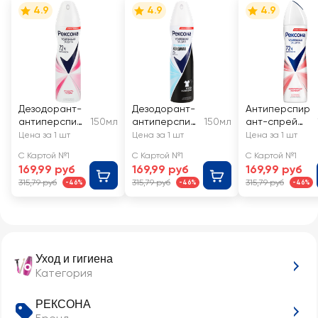
4.9
4.9
4.9
Дезодорант-
Дезодорант-
Антиперспир
антиперспир
150мл
антиперспир
150мл
ант-спрей
ант спрей
ант спрей
женский
Цена за 1 шт
Цена за 1 шт
Цена за 1 шт
женский
женский
РЕКСОНА
С Картой №1
С Картой №1
С Картой №1
РЕКСОНА
РЕКСОНА
Абсолютный
169,99 руб
169,99 руб
169,99 руб
Сухость
Crystal Clear
комфорт
315,79 руб
315,79 руб
315,79 руб
-46%
-46%
-46%
пудры
Aqua
Уход и гигиена
Категория
РЕКСОНА