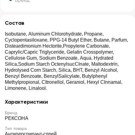
Бренд
Состав
Isobutane, Aluminum Chlorohydrate, Propane,
Cyclopentasiloxane, PPG-14 Butyl Ether, Butane, Parfum,
Disteardimonium Hectorite,Propylene Carbonate,
Caprylic/Capric Triglyceride, Gelatin Crosspolymer,
Cellulose Gum, Sodium Benzoate, Aqua, Hydrated
Silica,Sodium Starch OctenylsucCInate, Maltodextrin,
Hydrolysed Corn Starch, Silica, BHT, Benzyl Alcohol,
Benzyl Benzoate, BenzylSalicylate, Butylphenyl
Methylpropional, CItronellol, Geraniol, Hexyl CInnamal,
Limonene, Linalool.
Характеристики
Бренд
РЕКСОНА
Тип товара
Антиперспирант-спрей