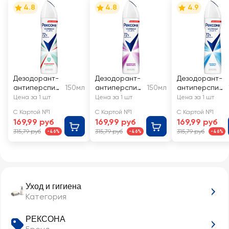
4.8
4.8
4.9
Дезодорант-
Дезодорант-
Дезодорант-
антиперспир
150мл
антиперспир
150мл
антиперспир
ант спрей
ант спрей
ант спрей
Цена за 1 шт
Цена за 1 шт
Цена за 1 шт
женский
женский
женский
С Картой №1
С Картой №1
С Картой №1
РЕКСОНА
РЕКСОНА
РЕКСОНА
169,99 руб
169,99 руб
169,99 руб
Антибактери
Абсолютная
Легкость
315,79 руб
315,79 руб
315,79 руб
-46%
-46%
-46%
альная
уверенность
хлопка
свежесть
Уход и гигиена
Категория
РЕКСОНА