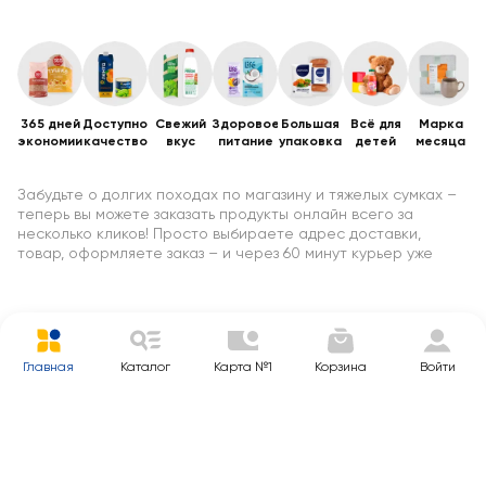
365 дней
Доступное
Свежий
Здоровое
Большая
Всё для
Марка
В
экономии
качество
вкус
питание
упаковка
детей
месяца
и
Забудьте о долгих походах по магазину и тяжелых сумках –
теперь вы можете заказать продукты онлайн всего за
несколько кликов! Просто выбираете адрес доставки,
товар, оформляете заказ – и через 60 минут курьер уже
поднимает пакеты к вам на этаж. Без очередей, пробок и
траты вашего времени. Вот в чём реальное удобство
доставки продуктов на дом: знакомые продукты, быстро и
прямо туда, где они нужны.
Переход на онлайн-заказ продуктов – это не мода, а
Главная
Каталог
Карта №1
Корзина
Войти
качественно новый уровень удобства покупок:
Вы экономите время. Средняя сборка заказа занимает до 30
минут, доставка – от 30 минут, в зависимости от города. Не
нужно ехать в магазин, возить корзину, стоять в очереди,
нести пакеты в руках.