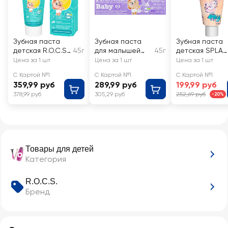
Зубная паста
Зубная паста
Зубная паста
детская R.O.C.S.
45г
для малышей
45г
детская SPLAT
Baby Нежный
R.O.C.S. Нежный
Juicy Lab
Цена за 1 шт
Цена за 1 шт
Цена за 1 шт
уход Банановый
уход Аромат
Груша со
С Картой №1
С Картой №1
С Картой №1
микс, 0–3 лет
липы
фтором
359,99 руб
289,99 руб
199,99 руб
378,99 руб
305,29 руб
252,69 руб
-20%
Товары для детей
Категория
R.O.C.S.
Бренд