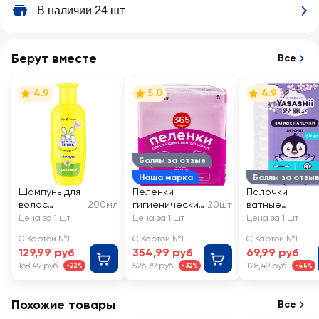
В наличии 24 шт
Берут вместе
Все
4.9
5.0
4.9
Баллы за отзыв
Наша марка
Баллы за отзы
Шампунь для
Пеленки
Палочки
волос
200мл
гигиенически
20шт
ватные
детский
е 365 ДНЕЙ
детские
Цена за 1 шт
Цена за 1 шт
Цена за 1 шт
УШАСТЫЙ
впитывающие
YASASHII с
С Картой №1
С Картой №1
С Картой №1
НЯНЬ
60x90см
ограничителе
129,99 руб
354,99 руб
69,99 руб
м
168,49 руб
526,39 руб
128,49 руб
-22%
-32%
-45%
Похожие товары
Все