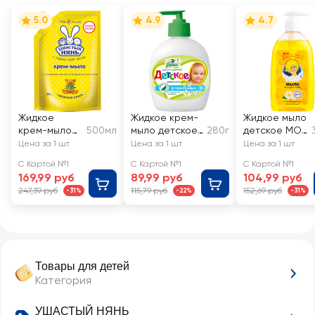
5.0
4.9
4.7
Жидкое
Жидкое крем-
Жидкое мыло
крем-мыло
500мл
мыло детское
280г
детское МОЕ
детское
ВЕСНА с
СОЛНЫШКО
Цена за 1 шт
Цена за 1 шт
Цена за 1 шт
УШАСТЫЙ
экстрактом
с экстрактом
С Картой №1
С Картой №1
С Картой №1
НЯНЬ с алоэ,
ромашки
ромашки
169,99 руб
89,99 руб
104,99 руб
с 0 месяцев
247,39 руб
115,79 руб
152,69 руб
-31%
-22%
-31%
Товары для детей
Категория
УШАСТЫЙ НЯНЬ