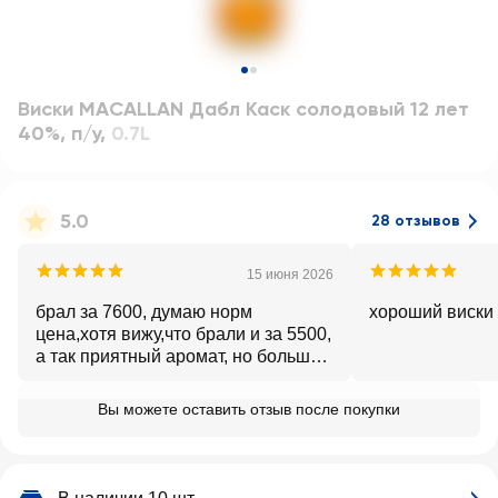
Виски MACALLAN Дабл Каск солодовый 12 лет
40%, п/у
,
0.7L
5.0
28 отзывов
15 июня 2026
брал за 7600, думаю норм
хороший виски
цена,хотя вижу,что брали и за 5500,
а так приятный аромат, но больше
наверное рекламы. по хорошим
скидкам думаю стоит брать.
Вы можете оставить отзыв после покупки