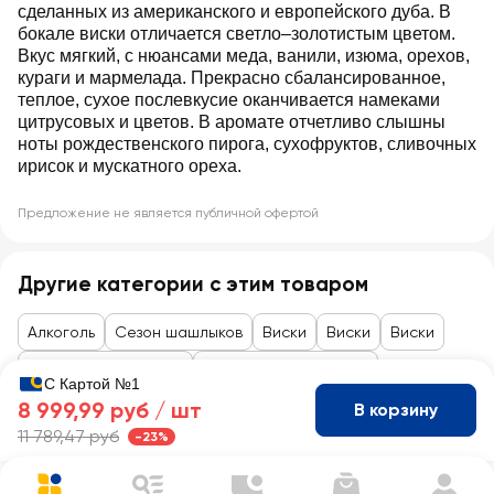
сделанных из американского и европейского дуба. В
бокале виски отличается светло–золотистым цветом.
Вкус мягкий, с нюансами меда, ванили, изюма, орехов,
кураги и мармелада. Прекрасно сбалансированное,
теплое, сухое послевкусие оканчивается намеками
цитрусовых и цветов. В аромате отчетливо слышны
ноты рождественского пирога, сухофруктов, сливочных
ирисок и мускатного ореха.
Предложение не является публичной офертой
Другие категории с этим товаром
Алкоголь
Сезон шашлыков
Виски
Виски
Виски
Товары до 99 рублей
Товары для праздника
С Картой №1
8 999,99 руб /
шт
В корзину
11 789,47 руб
-23%