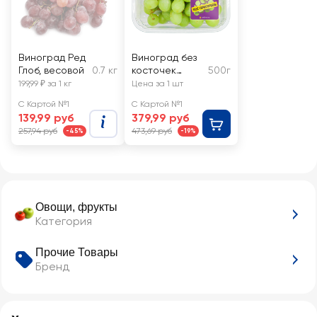
Виноград Ред
Виноград без
Глоб, весовой
0.7 кг
косточек
500г
АРТФРУТ
199,99 ₽ за 1 кг
Цена за 1 шт
белый
С Картой №1
С Картой №1
139,99 руб
379,99 руб
257,94 руб
473,69 руб
-45%
-19%
Овощи, фрукты
Категория
Прочие Товары
Бренд