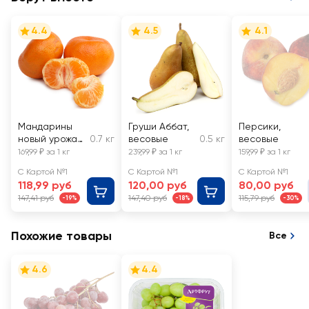
4.4
4.5
4.1
Мандарины
Груши Аббат,
Персики,
новый урожай,
0.7 кг
весовые
0.5 кг
весовые
ЮАР, весовые
169,99 ₽ за 1 кг
239,99 ₽ за 1 кг
159,99 ₽ за 1 кг
С Картой №1
С Картой №1
С Картой №1
118,99 руб
120,00 руб
80,00 руб
147,41 руб
147,40 руб
115,79 руб
-19%
-18%
-30%
Похожие товары
Все
4.6
4.4