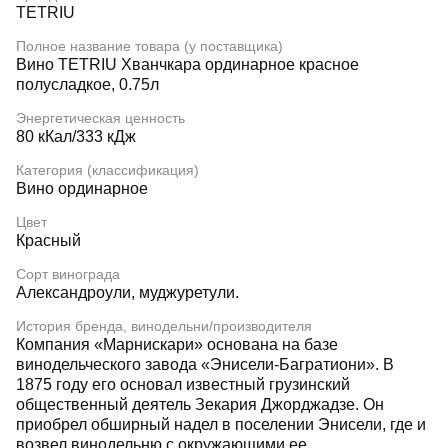
TETRIU
Полное название товара (у поставщика)
Вино TETRIU Хванчкара ординарное красное
полусладкое, 0.75л
Энергетическая ценность
80 кКал/333 кДж
Категория (классификация)
Вино ординарное
Цвет
Красный
Сорт винограда
Александроули, муджуретули.
История бренда, винодельни/производителя
Компания «Марнискари» основана на базе
винодельческого завода «Энисели-Багратиони». В
1875 году его основал известный грузинский
общественный деятель Зекария Джорджадзе. Он
приобрел обширный надел в поселении Энисели, где и
возвел винодельню с окружающими ее