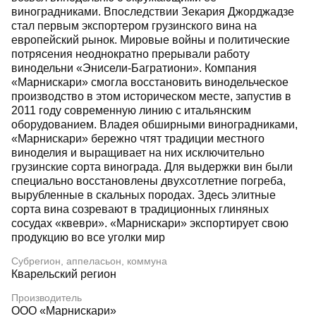
виноградниками. Впоследствии Зекария Джорджадзе
стал первым экспортером грузинского вина на
европейский рынок. Мировые войны и политические
потрясения неоднократно прерывали работу
винодельни «Энисели-Багратиони». Компания
«Марнискари» смогла восстановить винодельческое
производство в этом историческом месте, запустив в
2011 году современную линию с итальянским
оборудованием. Владея обширными виноградниками,
«Марнискари» бережно чтят традиции местного
виноделия и выращивает на них исключительно
грузинские сорта винограда. Для выдержки вин были
специально восстановлены двухсотлетние погреба,
вырубленные в скальных породах. Здесь элитные
сорта вина созревают в традиционных глиняных
сосудах «квеври». «Марнискари» экспортирует свою
продукцию во все уголки мир
Субрегион, аппеласьон, коммуна
Кварельский регион
Производитель
ООО «Марнискари»