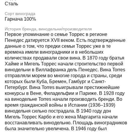
Сталь
Сорт винограда
Гарнача 100%
История бренда, винодельни/производителя
Первое упоминание о семье Торрес в регионе
Пенедес датируется XVII веком. Есть подтвержденные
данные о том, что предки семьи Торрес уже в те
времена имели виноградники и в небольших
количествах продавали свои вина. В 1870 году братья
Хайме и Мигель Торрес начали строительство первой
винодельни в Виллафранка дель Пенедес. Вина Torres
отправляли морем во многие города и страны, среди
которых были Куба, Бремен, Гамбург и Санкт-
Петербург. Вина Torres выигрывали престижнейшие
конкурсы в Вене, Филадельфии и Париже. В 1928 году
на винодельне Torres начали производить бренди. Во
время гражданской войны в Испании (1936–1939)
винодельня сильно пострадала. В 1940 году дон
Мигель Торрес Карбо и его жена Маргарита начали
восстанавливать винодельню. Площадь виноградников
была значительно увеличена. В 1946 году был