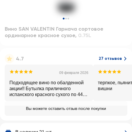
Вино SAN VALENTIN Гарнача сортовое
ординарное красное сухое
,
0.75L
4.7
27 отзывов
09 февраля 2026
Подходящее вино по обалденной
терпкое, пьяни
акции!! Бутылка приличного
вишни
испанского красного сухого по 442
рубля!!! 😍 Срочно раскупайте! У
нас в доме Ароматный мир, в
Вы можете оставить отзыв после покупки
котором тоже закупаемся, - там это
вино 1049 руб! для постоянных
клиентов. Спасибо Ленте за акцию!
❤️