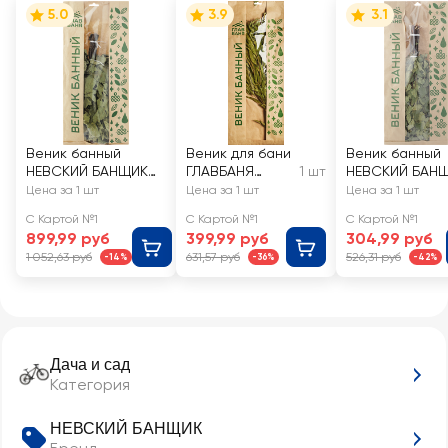
5.0
3.9
3.1
Веник банный
Веник для бани
Веник банный
НЕВСКИЙ БАНЩИК
ГЛАВБАНЯ
1 шт
НЕВСКИЙ БАН
дубовый р. XXL, Арт.
Эвкалиптовый,
березовый, Арт
Цена за 1 шт
Цена за 1 шт
Цена за 1 шт
Б1953Л
Арт. Б196
Б194
С Картой №1
С Картой №1
С Картой №1
899,99 руб
399,99 руб
304,99 руб
1 052,63 руб
631,57 руб
526,31 руб
-14%
-36%
-42%
Дача и сад
Категория
НЕВСКИЙ БАНЩИК