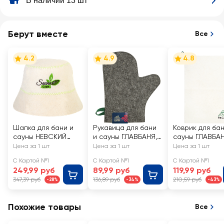
В наличии 13 шт
Берут вместе
Все
4.2
4.9
4.8
Шапка для бани и
Рукавица для бани
Коврик для бан
сауны НЕВСКИЙ
и сауны ГЛАВБАНЯ,
сауны ГЛАВБА
БАНЩИК Панама, с
Арт. Б44
38х52см с
Цена за 1 шт
Цена за 1 шт
Цена за 1 шт
вышивкой, Арт.
вышивкой, в
С Картой №1
С Картой №1
С Картой №1
Б45401
ассортименте,
249,99 руб
89,99 руб
119,99 руб
Б4211Л
347,39 руб
136,89 руб
210,59 руб
-28%
-34%
-43%
Похожие товары
Все