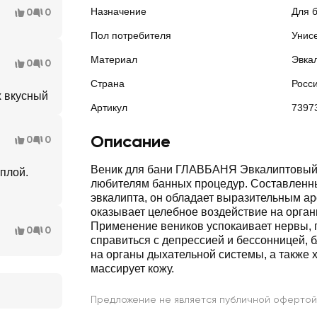
Назначение
Для 
0
0
Пол потребителя
Унис
Материал
Эвка
0
0
Страна
Росс
х вкусный
Артикул
7397
Описание
0
0
Веник для бани ГЛАВБАНЯ Эвкалиптовый
еплой.
любителям банных процедур. Составленны
эвкалипта, он обладает выразительным а
оказывает целебное воздействие на орган
Применение веников успокаивает нервы, 
0
0
справиться с депрессией и бессонницей, 
на органы дыхательной системы, а также 
массирует кожу.
Предложение не является публичной офертой