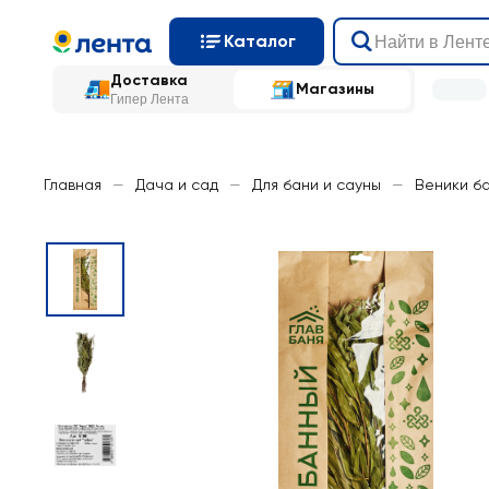
Каталог
Доставка
Магазины
Гипер Лента
Главная
—
Дача и сад
—
Для бани и сауны
—
Веники б