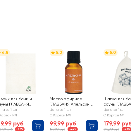
4.8
5.0
5.0
оврик для бани и
Масло эфирное
Шапка для ба
ауны ГЛАВБАНЯ
ГЛАВБАНЯ Апельсин,
сауны ГЛАВБА
8х52см с вышивкой, в
Арт. Б692, 17мл
белый войлок
на за 1 шт
Цена за 1 шт
Цена за 1 шт
ссортименте, Арт.
принтом, Арт.
Картой №1
С Картой №1
С Картой №1
4211Л
Б4030722Л
19,99 руб
99,99 руб
179,99 ру
0,59 руб
178,99 руб
315,78 руб
-43%
-44%
-43%