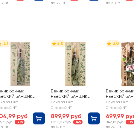
 3 шт
до 33 шт
до 21 шт
3.1
5.0
3.0
еник банный
Веник банный
Веник банны
ЕВСКИЙ БАНЩИК
НЕВСКИЙ БАНЩИК
НЕВСКИЙ БА
резовый, Арт. Б194
дубовый р. XXL, Арт.
березовый р. 
на за 1 шт
Цена за 1 шт
Цена за 1 шт
Б1953Л
Б1943Л
Картой №1
С Картой №1
С Картой №1
04,99 руб
899,99 руб
699,99 ру
6,31 руб
1 052,63 руб
842,10 руб
-42%
-14%
-16%
 8 шт
до 14 шт
до 20 шт