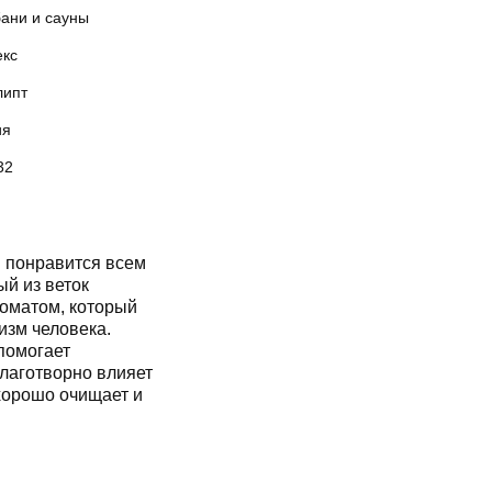
бани и сауны
екс
липт
ия
32
 понравится всем
й из веток
роматом, который
изм человека.
помогает
благотворно влияет
хорошо очищает и