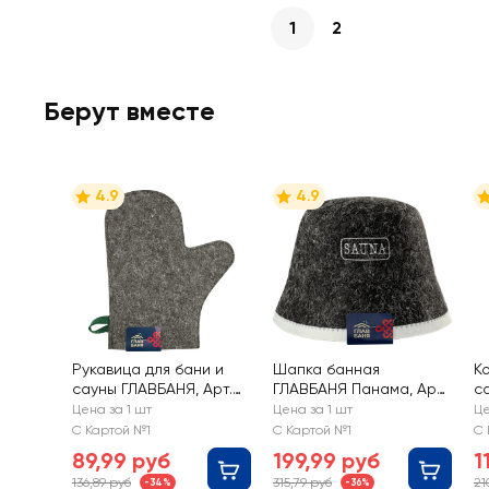
1
2
Берут вместе
4.9
4.9
Рукавица для бани и
Шапка банная
К
сауны ГЛАВБАНЯ, Арт.
ГЛАВБАНЯ Панама, Арт.
с
Б44
Б4540
3
Цена за 1 шт
Цена за 1 шт
Це
а
С Картой №1
С Картой №1
С 
Б
89,99 руб
199,99 руб
1
136,89 руб
315,79 руб
21
-34%
-36%