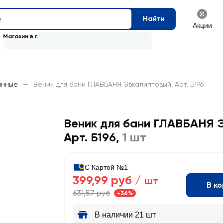
Найти
Акции
Магазин в г.
анные
—
Веник для бани ГЛАВБАНЯ Эвкалиптовый, Арт. Б196
Веник для бани ГЛАВБАНЯ 
Арт. Б196
,
1 шт
С Картой №1
399,99 руб /
шт
В к
631,57 руб
-36%
В наличии 21 шт