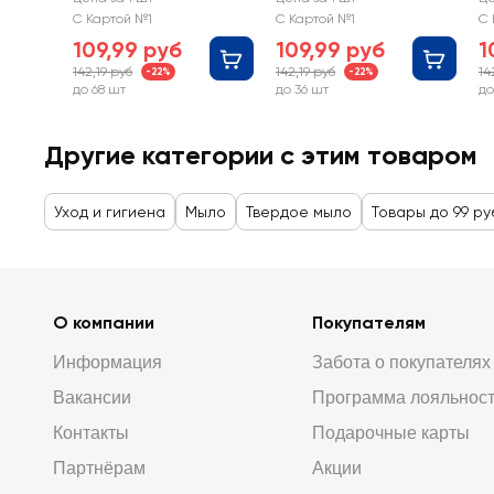
Ослепительно
С Картой №1
С Картой №1
С 
белое
109,99 руб
109,99 руб
1
142,19 руб
142,19 руб
14
-22%
-22%
до 68 шт
до 36 шт
до
Другие категории с этим товаром
Уход и гигиена
Мыло
Твердое мыло
Товары до 99 р
О компании
Покупателям
Информация
Забота о покупателях
Вакансии
Программа лояльнос
Контакты
Подарочные карты
Партнёрам
Акции