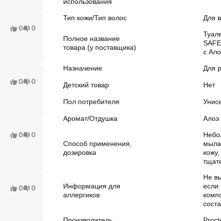
использования
Тип кожи/Тип волос
Для в
0
0
Туал
Полное название
SAFE
товара (у поставщика)
с Ало
Назначение
Для р
0
0
Детский товар
Нет
Пол потребителя
Унис
Аромат/Отдушка
Алоэ
0
0
Небо
Способ применения,
мыла
дозировка
кожу,
тщат
Не в
Информация для
если 
0
0
аллергиков
комп
соста
Производитель
Proc