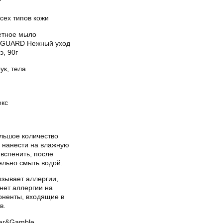
сех типов кожи
етное мыло
GUARD Нежный уход
э, 90г
ук, тела
екс
льшое количество
 нанести на влажную
 вспенить, после
ельно смыть водой.
ызывает аллергии,
нет аллергии на
оненты, входящие в
в.
ter&Gamble