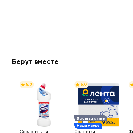
Берут вместе
5.0
5.0
Баллы за отзыв
Наша марка
Средство для
Салфетки
Ж