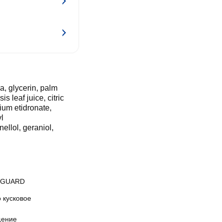
, glycerin, palm
 leaf juice, citric
ium etidronate,
yl
ellol, geraniol,
EGUARD
 кусковое
ение