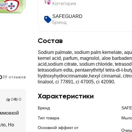
Категория
SAFEGUARD
Бренд
Состав
Sodium palmate, sodium palm kernelate, aqua
kernel acid, parfum, magnolol, aloe barbadensis
acid,sodium citrate, sodium chloride, tetrasod
tetrasodium edta, pentaerythrityl tetra-di-t-but
hydroxyhydrocinnamate,hexyl cinnamal, citron
0
39 отзывов
linalool, ci 77891, ci 47005, ci 42090.
Характеристики
0
0
Бренд
SAF
аммовкой
Тип товара
Мыло
ло, Но
Основной эффект от
Очищ