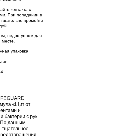
айте контакта с
ами. При попадании в
а тщательно промойте
дой.
хом, недоступном для
 месте.
жная упаковка
стан
44
SAFEGUARD
рмула «Щит от
иентами и
 бактерии с рук,
 По данным
, тщательное
предотвращения