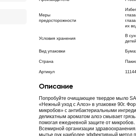
Избег
Меры
глаз
предосторожности
глаз
их во
В су
Условия хранения
детей
Вид упаковки
Бума
Страна
Паки
Артикул
1114
Описание
Попробуйте очищающее твердое мыло 
«Нежный уход с Алоэ» в упаковке 90г. Фо
микробов» с антибактериальными ингред
деликатным ароматом алоэ смывает грязь и
помогая ежедневной защите от микробов.
Всемирной организации здравоохранения
мытье рук наиболее эффективный метод 