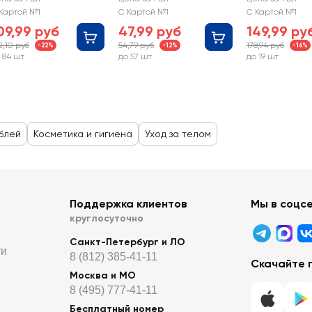
с экстрактом алоэ
Картой №1
С Картой №1
С Картой №1
09,99 руб
47,99 руб
149,99 ру
2,10 руб
54,79 руб
178,94 руб
-22%
-12%
-16%
 84 шт
до 57 шт
до 19 шт
ублей
Косметика и гигиена
Уход за телом
Поддержка клиентов
Мы в соцс
круглосуточно
Санкт-Петербург и ЛО
ти
8 (812) 385-41-11
Скачайте 
Москва и МО
8 (495) 777-41-11
Бесплатный номер