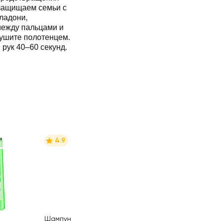
защищаем семьи с
ладони,
между пальцами и
сушите полотенцем.
рук 40–60 секунд.
4.9
Шампунь для