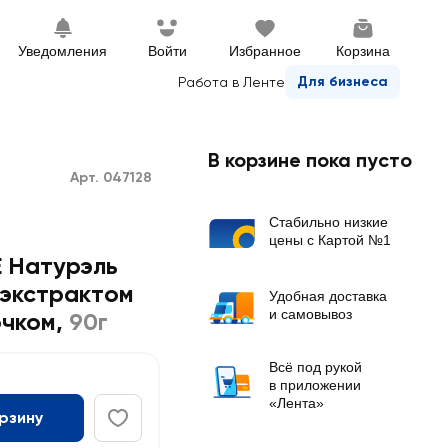
Уведомления
Войти
Избранное
Корзина
Для бизнеса
Работа в Ленте
В корзине пока пусто
Арт. 047128
Стабильно низкие
цены с Картой №1
 Натурэль
 экстрактом
Удобная доставка
и самовывоз
очком
,
90г
Всё под рукой
в приложении
«Лента»
орзину