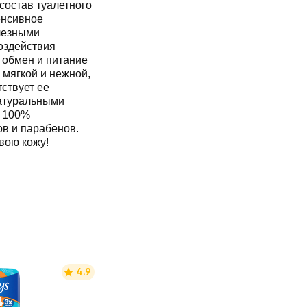
состав туалетного
енсивное
лезными
оздействия
 обмен и питание
 мягкой и нежной,
ствует ее
атуральными
. 100%
ов и парабенов.
вою кожу!
4.9