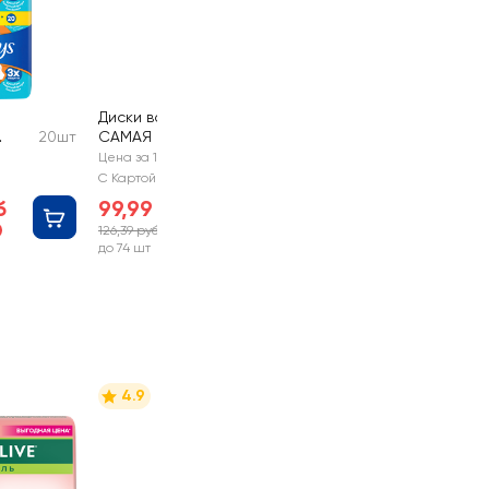
Диски ватные Я
20шт
САМАЯ
120шт
Цена за 1 шт
С Картой №1
б
99,99 руб
126,39 руб
-20%
до 74 шт
4.9