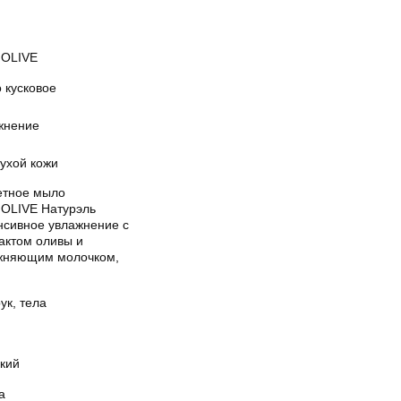
OLIVE
 кусковое
жнение
сухой кожи
етное мыло
OLIVE Натурэль
нсивное увлажнение с
актом оливы и
жняющим молочком,
ук, тела
кий
а