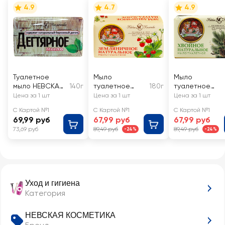
4.9
4.7
4.9
Туалетное
Мыло
Мыло
мыло НЕВСКАЯ
140г
туалетное
180г
туалетное
КОСМЕТИКА
НЕВСКАЯ
НЕВСКАЯ
Цена за 1 шт
Цена за 1 шт
Цена за 1 шт
Дегтярное, с
КОСМЕТИКА
КОСМЕТИКА
С Картой №1
С Картой №1
С Картой №1
березовым
Земляничное
Хвойное
69,99 руб
67,99 руб
67,99 руб
дегтем
73,69 руб
89,49 руб
89,49 руб
-24%
-24%
Уход и гигиена
Категория
НЕВСКАЯ КОСМЕТИКА