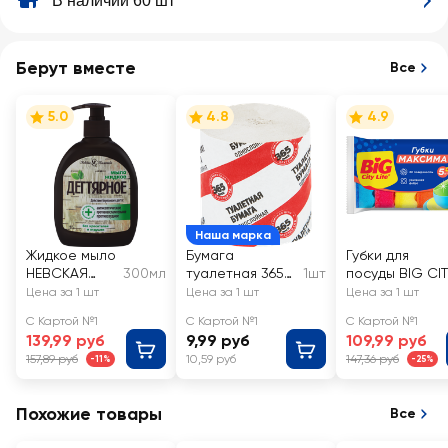
В наличии 60 шт
Берут вместе
Все
5.0
4.8
4.9
Наша марка
Жидкое мыло
Бумага
Губки для
НЕВСКАЯ
300мл
туалетная 365
1шт
посуды BIG CI
КОСМЕТИКА
ДНЕЙ 1 слой без
LIFE Максима, 
Цена за 1 шт
Цена за 1 шт
Цена за 1 шт
Дегтярное
втулки
волнистой
С Картой №1
С Картой №1
С Картой №1
поверхностью,
139,99 руб
9,99 руб
109,99 руб
5+1 шт
157,89 руб
10,59 руб
147,36 руб
-11%
-25%
Похожие товары
Все