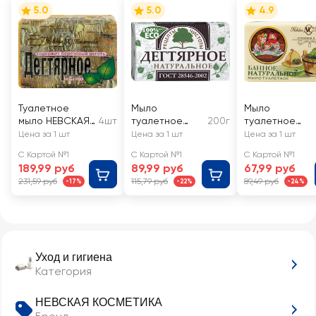
5.0
5.0
4.9
Туалетное
Мыло
Мыло
мыло НЕВСКАЯ
4шт
туалетное
200г
туалетное
КОСМЕТИКА
РЕЦЕПТЫ
НЕВСКАЯ
Цена за 1 шт
Цена за 1 шт
Цена за 1 шт
Дегтярное, с
ЧИСТОТЫ
КОСМЕТИКА
С Картой №1
С Картой №1
С Картой №1
березовым
Дегтярное
Банное
189,99 руб
89,99 руб
67,99 руб
дегтем
231,59 руб
115,79 руб
89,49 руб
-17%
-22%
-24%
Уход и гигиена
Категория
НЕВСКАЯ КОСМЕТИКА