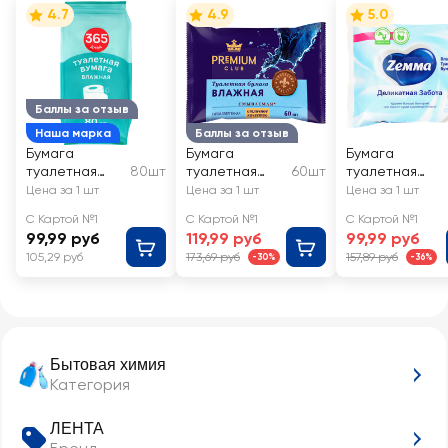
4.7
4.9
5.0
Баллы за отзыв
Наша марка
Баллы за отзыв
Бумага
Бумага
Бумага
туалетная
80шт
туалетная
60шт
туалетная
влажная 365
влажная
влажная
Цена за 1 шт
Цена за 1 шт
Цена за 1 шт
ДНЕЙ
PREMIUM CLUB
ZEMMA
С Картой №1
С Картой №1
С Картой №1
Деликатная
99,99 руб
119,99 руб
99,99 руб
забота
105,29 руб
173,69 руб
157,89 руб
-30%
-36%
Бытовая химия
Категория
ЛЕНТА