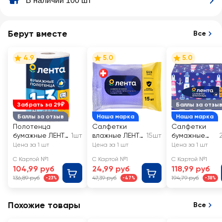
В наличии 100 шт
Берут вместе
Все
4.9
5.0
5.0
Забрать за 29₽
Баллы за отзы
Баллы за отзыв
Наша марка
Наша марка
Полотенца
Салфетки
Салфетки
бумажные ЛЕНТА
1шт
влажные ЛЕНТА
15шт
бумажные
2 слоя
антибактериа
ЛЕНТА белые,
Цена за 1 шт
Цена за 1 шт
Цена за 1 шт
льные
в коробке
С Картой №1
С Картой №1
С Картой №1
104,99 руб
24,99 руб
118,99 руб
136,89 руб
47,39 руб
194,79 руб
-23%
-47%
-38%
Похожие товары
Все