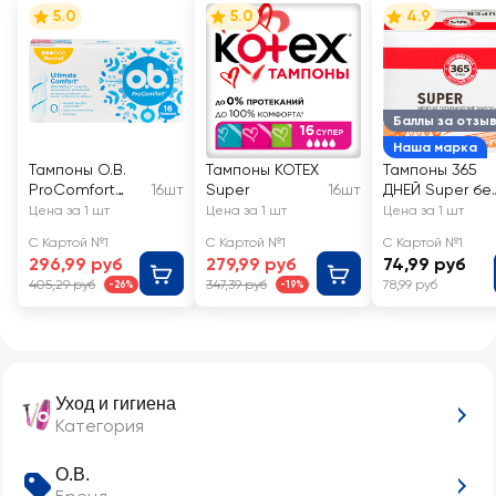
5.0
5.0
4.9
Баллы за отзы
Наша марка
Тампоны O.B.
Тампоны KOTEX
Тампоны 365
ProComfort
16шт
Super
16шт
ДНЕЙ Super бе
Normal
аппликатора
Цена за 1 шт
Цена за 1 шт
Цена за 1 шт
С Картой №1
С Картой №1
С Картой №1
296,99 руб
279,99 руб
74,99 руб
405,29 руб
347,39 руб
78,99 руб
-26%
-19%
Уход и гигиена
Категория
O.B.