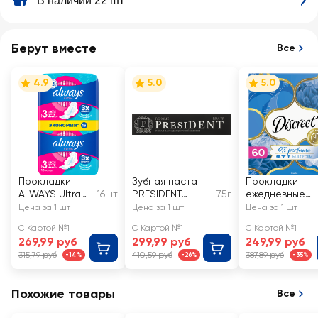
В наличии 22 шт
Берут вместе
Все
4.9
5.0
5.0
Прокладки
Зубная паста
Прокладки
ALWAYS Ultra
16шт
PRESIDENT
75г
ежедневные
Супер, с
Renome
DISCREET
Цена за 1 шт
Цена за 1 шт
Цена за 1 шт
крылышками
Multiform Air
С Картой №1
С Картой №1
С Картой №1
269,99 руб
299,99 руб
249,99 руб
315,79 руб
410,59 руб
387,89 руб
-14%
-26%
-35%
Похожие товары
Все