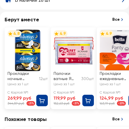
В наличии 18 шт
Берут вместе
Все
4.8
4.9
4.9
Прокладки
Палочки
Прокладки
ночные
12шт
ватные Я
300шт
ежедневные
ALWAYS Ultra
САМАЯ
BELLA Panty
Цена за 1 шт
Цена за 1 шт
Цена за 1 шт
Night Экстра
Soft
С Картой №1
С Картой №1
С Картой №1
защита, с
269,99 руб
119,99 руб
124,99 руб
крылышками
344,59 руб
152,63 руб
163,19 руб
-21%
-21%
-23%
Похожие товары
Все