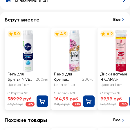
В наличии 9 шт
Берут вместе
Все
5.0
4.9
4.9
Гель для
Пена для
Диски ватные
бритья NIVEA
200мл
бритья
200мл
Я САМАЯ
Men
женская
Цена за 1 шт
Цена за 1 шт
Цена за 1 шт
Успокаиваю
FLORY STORY
С Картой №1
С Картой №1
С Картой №1
щий, для
с экстрактом
389,99 руб
164,99 руб
99,99 руб
чувствительн
розы и
631,59 руб
231,57 руб
126,39 руб
-38%
-28%
-20%
ой кожи
пантенолом
Похожие товары
Все