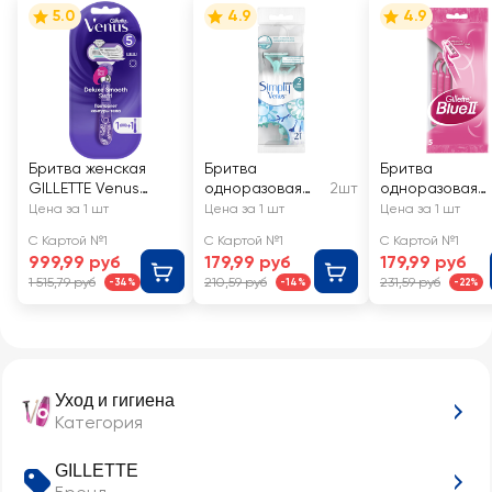
5.0
4.9
4.9
Бритва женская
Бритва
Бритва
GILLETTE Venus
одноразовая
2шт
одноразовая
Swirl, с 1 сменной
женская
женская
Цена за 1 шт
Цена за 1 шт
Цена за 1 шт
кассетой
GILLETTE Venus
GILLETTE
С Картой №1
С Картой №1
С Картой №1
Simply
Disposable Blu
999,99 руб
179,99 руб
179,99 руб
II
1 515,79 руб
210,59 руб
231,59 руб
-34%
-14%
-22%
Уход и гигиена
Категория
GILLETTE