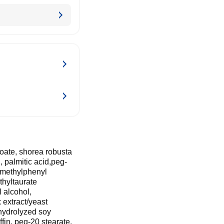
zoate, shorea robusta
, palmitic acid,peg-
romethylphenyl
thyltaurate
l alcohol,
 extract/yeast
 hydrolyzed soy
fin, peg-20 stearate,