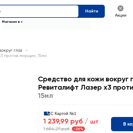
Найти
Акции
Магазин в г.
вокруг глаз
—
х3 против морщин, 15мл
Средство для кожи вокруг г
Ревиталифт Лазер х3 прот
15мл
С Картой №1
1 239,99 руб /
шт
В к
1 684,29 руб
-26%