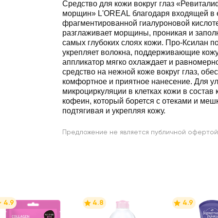
Средство для кожи вокруг глаз «Ревитали
морщин» L'OREAL благодаря входящей в е
фрагментированной гиалуроновой кислот
разглаживает морщины, проникая и запол
самых глубоких слоях кожи. Про-Ксилан по
укрепляет волокна, поддерживающие кожу
аппликатор мягко охлаждает и равномерн
средство на нежной коже вокруг глаз, обе
комфортное и приятное нанесение. Для у
микроциркуляции в клетках кожи в состав
кофеин, который борется с отеками и меш
подтягивая и укрепляя кожу.
Предложение не является публичной офертой
4.9
4.8
4.9