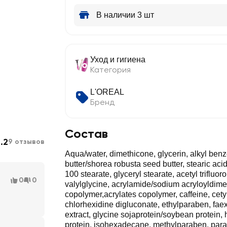
В наличии 3 шт
Уход и гигиена
Категория
L'OREAL
Бренд
Состав
.2
9 отзывов
Aqua/water, dimethicone, glycerin, alkyl ben
butter/shorea robusta seed butter, stearic acid
100 stearate, glyceryl stearate, acetyl trifluo
0
0
valylglycine, acrylamide/sodium acryloyldime
copolymer,acrylates copolymer, caffeine, cety
chlorhexidine digluconate, ethylparaben, faex
extract, glycine sojaprotein/soybean protein,
protein, isohexadecane, methylparaben, paraf