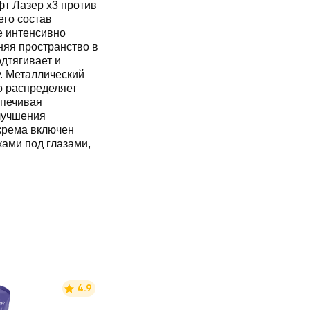
фт Лазер х3 против
го состав
е интенсивно
няя пространство в
дтягивает и
. Металлический
о распределяет
спечивая
лучшения
 крема включен
ками под глазами,
4.9