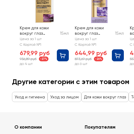
Крем для кожи
Крем для кожи
К
вокруг глаз
15мл
вокруг глаз
15мл
во
L'OREAL Paris
L'OREAL Гиалурон
L
Цена за 1 шт
Цена за 1 шт
Це
Возраст эксперт
Эксперт с
с
С Картой №1
С Картой №1
С 
против морщин 55
гиалуроновой
п
679,99 руб
644,99 руб
4
+
кислотой
936,89 руб
873,69 руб
55
-27%
-26%
до 4 шт
до 6 шт
до
Другие категории с этим товаром
Уход и гигиена
Уход за лицом
Для кожи вокруг глаз
Т
О компании
Покупателям