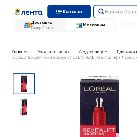
Каталог
Доставка
Магазины
Гипер Лента
Главная
—
Уход и гигиена
—
Уход за лицом
—
Для кожи 
Средство для кожи вокруг глаз L'OREAL Ревиталифт Лазер 