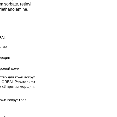
m sorbate, retinyl
triethanolamine,
EAL
ство
орщин
зрелой кожи
тво для кожи вокруг
 L'OREAL Ревиталифт
р х3 против морщин,
ожи вокруг глаз