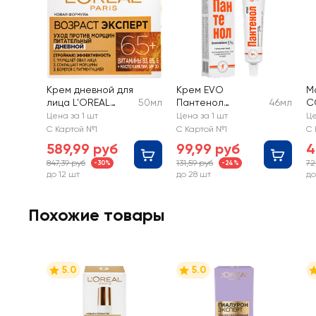
Крем дневной для
Крем EVO
М
лица L'OREAL
50мл
Пантенол
46мл
C
Возраст Эксперт
универсальный
с
Цена за 1 шт
Цена за 1 шт
Це
65+, против
г
С Картой №1
С Картой №1
С 
морщин SPF20
м
589,99 руб
99,99 руб
4
к
847,39 руб
131,59 руб
72
-30%
-24%
до 12 шт
до 28 шт
до
Похожие товары
5.0
5.0