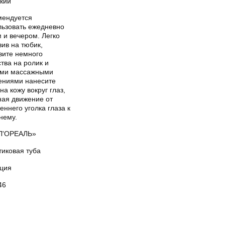
кий
мендуется
льзовать ежедневно
 и вечером. Легко
ив на тюбик,
вите немного
тва на ролик и
ими массажными
ениями нанесите
на кожу вокруг глаз,
ная движение от
еннего уголка глаза к
нему.
Л'ОРЕАЛЬ»
тиковая туба
ция
46