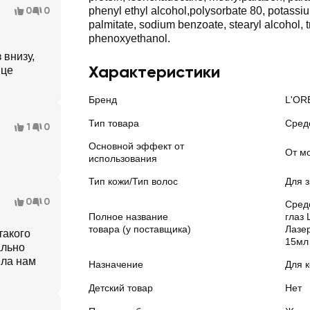
0
0
phenyl ethyl alcohol,polysorbate 80, potassiu
palmitate, sodium benzoate, stearyl alcohol, 
phenoxyethanol.
 внизу,
Характеристики
ице
Бренд
L'OR
Тип товара
Сред
1
0
Основной эффект от
От м
использования
Тип кожи/Тип волос
Для 
0
0
Средс
Полное название
глаз
товара (у поставщика)
Лазе
такого
15мл
ально
ила нам
Назначение
Для к
Детский товар
Нет