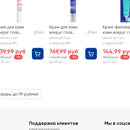
рем для кожи
Крем для кожи
Крем-филлер
круг глаз
20мл
вокруг глаз
20мл
кожи вокруг г
IBREDERM АЕВИТ
LIBREDERM
NOVOSVIT
на за 1 шт
Цена за 1 шт
Цена за 1 шт
 черникой
гиалуроновый,
AquaFiller
Картой №1
С Картой №1
С Картой №1
ротив отеков
широкого
гиалуроновы
39,99 руб
769,99 руб
144,99 ру
действия
7,89 руб
1 136,89 руб
189,49 руб
-21%
-32%
-23%
 37 шт
до 19 шт
до 21 шт
овары до 99 рублей
Поддержка клиентов
Мы в соцс
круглосуточно