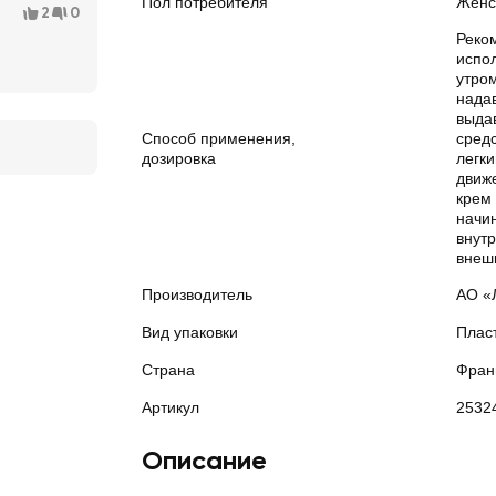
Пол потребителя
Женс
2
0
Реко
испо
утром
надав
выда
Способ применения,
средс
дозировка
легк
движ
крем 
начи
внутр
внеш
Производитель
АО «
Вид упаковки
Плас
Страна
Фран
Артикул
2532
Описание