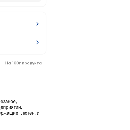
На 100г продукта
резаное,
едприятии,
ержащие глютен, и