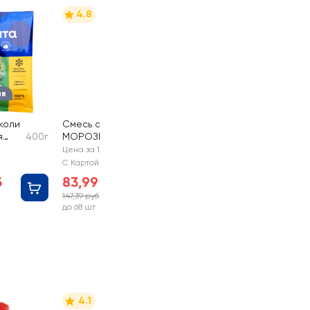
4.8
ыв
коли
Смесь овощная
я
400г
МОРОЗКО Green
400г
Овощи по-
Цена за 1 шт
деревенски
С Картой №1
б
83,99 руб
147,39 руб
-43%
до 68 шт
4.1