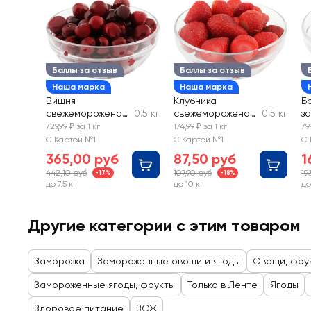
Баллы за отзыв
Баллы за отзыв
Наша марка
Наша марка
Вишня
Клубника
Б
свежемороженая
0.5 кг
свежемороженая,
0.5 кг
з
без косточки,
весовая
с
729,99 ₽ за 1 кг
174,99 ₽ за 1 кг
79
весовая
С Картой №1
С Картой №1
С 
365,00 руб
87,50 руб
1
442,10 руб
107,90 руб
19
-17%
-18%
до 7.5 кг
до 10 кг
до
Другие категории с этим товаром
Заморозка
Замороженные овощи и ягоды
Овощи, фру
Замороженные ягоды, фрукты
Только в Ленте
Ягоды
Здоровое питание
ЗОЖ