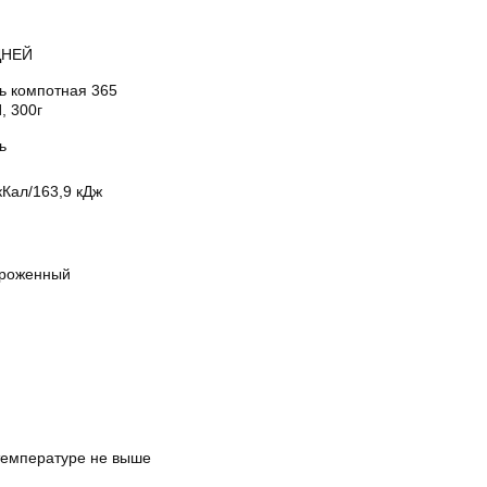
ДНЕЙ
ь компотная 365
, 300г
ь
кКал/163,9 кДж
роженный
температуре не выше