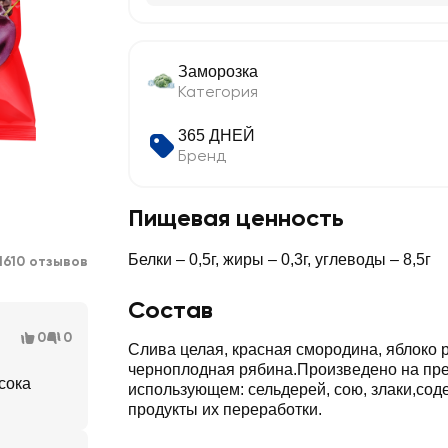
Заморозка
Категория
365 ДНЕЙ
Бренд
Пищевая ценность
Белки – 0,5г, жиры – 0,3г, углеводы – 8,5г
1610 отзывов
Состав
0
0
Слива целая, красная смородина, яблоко 
черноплодная рябина.Произведено на пр
сока
использующем: сельдерей, сою, злаки,сод
продукты их переработки.