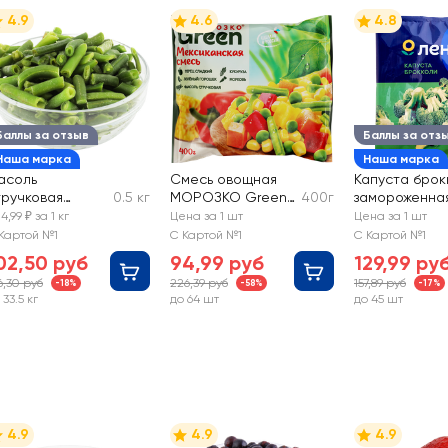
4.9
4.6
4.8
Баллы за отзыв
Баллы за отз
Наша марка
Наша марка
асоль
Смесь овощная
Капуста брок
тручковая
0.5 кг
МОРОЗКО Green
400г
замороженна
амороженная,
Мексиканская
ЛЕНТА
4,99 ₽ за 1 кг
Цена за 1 шт
Цена за 1 шт
езаная, весовая
Картой №1
С Картой №1
С Картой №1
02,50 руб
94,99 руб
129,99 ру
6,30 руб
226,39 руб
157,89 руб
-18%
-58%
-17%
 33.5 кг
до 64 шт
до 45 шт
4.9
4.9
4.9