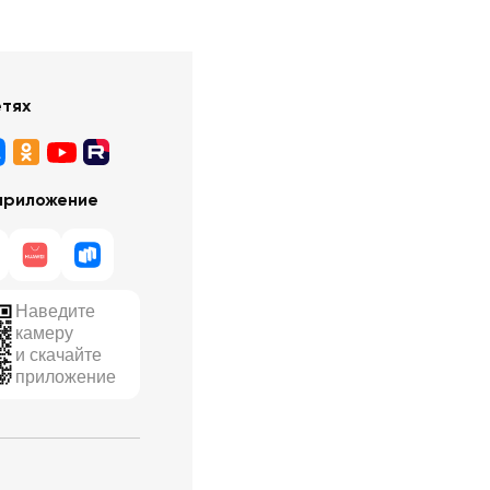
етях
приложение
Наведите
камеру
и скачайте
приложение