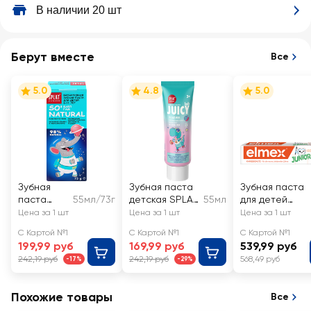
В наличии 20 шт
Берут вместе
Все
5.0
4.8
5.0
Зубная
Зубная паста
Зубная паста
паста
55мл/73г
детская SPLAT
55мл
для детей
детская
Juicy Lab со
ELMEX Junior
Цена за 1 шт
Цена за 1 шт
Цена за 1 шт
SPLAT
фтором, со
защита от
С Картой №1
С Картой №1
С Картой №1
JUNIOR
вкусом арбуз,
кариеса, 6–12
199,99 руб
169,99 руб
539,99 руб
Бабл гам,
с 3 лет
лет
242,19 руб
242,19 руб
568,49 руб
-17%
-29%
6–11 лет,
55мл/73г
Похожие товары
Все