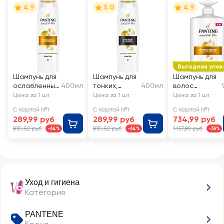
4.9
5.0
4.9
Выгодная упак
Шампунь для
Шампунь для
Шампунь для
ослабленных
400мл
тонких,
400мл
волос
волос
ослабленных
PANTENE
Цена за 1 шт
Цена за 1 шт
Цена за 1 шт
PANTENE
волос
Интенсивное
С Картой №1
С Картой №1
С Картой №1
Интенсивное
PANTENE
восстановле
289,99 руб
289,99 руб
734,99 руб
восстановле
Густые и
ние
810,52 руб
810,52 руб
1 157,89 руб
-64%
-64%
-36%
ние
крепкие
Уход и гигиена
Категория
PANTENE