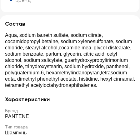
Бренд
Состав
Aqua, sodium laureth sulfate, sodium citrate,
cocamidopropyl betaine, sodium xylenesulfonate, sodium
chloride, stearyl alcohol,cocamide mea, glycol distearate,
sodium benzoate, parfum, glycerin, citric acid, cetyl
alcohol, sodium salicylate, guarhydroxypropyltrimonium
chloride, trihydroxystearin, sodium hydroxide, panthenol,
polyquaternium-6, hexamethylindanopyran,tetrasodium
edta, dimethyl phenethyl acetate, histidine, hexyl cinnamal,
tetramethyl acetyloctahydronaphthalenes.
Характеристики
Бренд
PANTENE
Тип товара
Шампунь