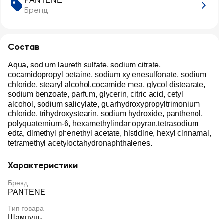
PANTENE
Бренд
Состав
Aqua, sodium laureth sulfate, sodium citrate,
cocamidopropyl betaine, sodium xylenesulfonate, sodium
chloride, stearyl alcohol,cocamide mea, glycol distearate,
sodium benzoate, parfum, glycerin, citric acid, cetyl
alcohol, sodium salicylate, guarhydroxypropyltrimonium
chloride, trihydroxystearin, sodium hydroxide, panthenol,
polyquaternium-6, hexamethylindanopyran,tetrasodium
edta, dimethyl phenethyl acetate, histidine, hexyl cinnamal,
tetramethyl acetyloctahydronaphthalenes.
Характеристики
Бренд
PANTENE
Тип товара
Шампунь