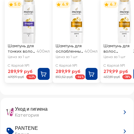
5.0
4.9
4.7
Шампунь для
Шампунь для
Шампунь для
тонких волос
400мл
ослабленных
400мл
волос
PANTENE
волос
PANTENE Pro-
Цена за 1 шт
Цена за 1 шт
Цена за 1 шт
Дополнитель
PANTENE
V
С Картой №1
С Картой №1
С Картой №1
ный объем
Интенсивное
Интенсивное
289,99 руб
289,99 руб
279,99 руб
восстановле
восстановле
499,99 руб
810,52 руб
457,89 руб
-42%
-64%
-38%
ние
ние
Уход и гигиена
Категория
PANTENE