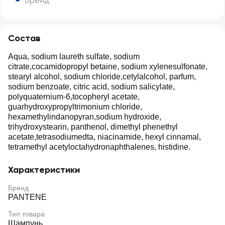
Бренд
Состав
Aqua, sodium laureth sulfate, sodium
citrate,cocamidopropyl betaine, sodium xylenesulfonate,
stearyl alcohol, sodium chloride,cetylalcohol, parfum,
sodium benzoate, citric acid, sodium salicylate,
polyquaternium-6,tocopheryl acetate,
guarhydroxypropyltrimonium chloride,
hexamethylindanopyran,sodium hydroxide,
trihydroxystearin, panthenol, dimethyl phenethyl
acetate,tetrasodiumedta, niacinamide, hexyl cinnamal,
tetramethyl acetyloctahydronaphthalenes, histidine.
Характеристики
Бренд
PANTENE
Тип товара
Шампунь