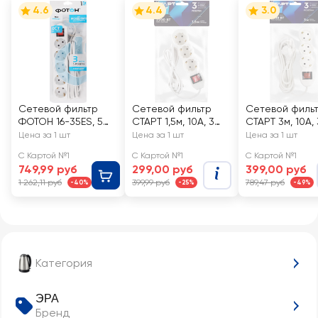
4.6
4.4
3.0
Сетевой фильтр
Сетевой фильтр
Сетевой филь
ФОТОН 16-35ЕS, 5
СТАРТ 1,5м, 10А, 3
СТАРТ 3м, 10А, 
розеток, 3м, 16А, с
розетки
розетки
Цена за 1 шт
Цена за 1 шт
Цена за 1 шт
выключателем, с
С Картой №1
С Картой №1
С Картой №1
заземлением, в
749,99 руб
299,00 руб
399,00 руб
ассортименте
1 262,11 руб
399,99 руб
789,47 руб
-40%
-25%
-49%
Категория
ЭРА
Бренд