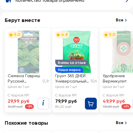
Количество товара ограничено
Берут вместе
Все
5.0
4.8
5.0
Баллы за отзыв
Наша марка
Семена Гавриш
Грунт 365 ДНЕЙ
Удобрение
Русский
0,1г
Универсальный
10л
Вермикулит
богатырь
2
Цена за 1 шт
Цена за 1 шт
Цена за 1 шт
Базилик зеленый
С Картой №1
С Картой №1
С Картой №1
Русский гигант
29,99 руб
79,99 руб
49,99 руб
36,89 руб
84,20 руб
136,84 руб
-18%
-63%
Похожие товары
Все