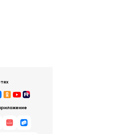
етях
приложение