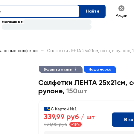
Найти
Акции
Магазин в г.
улонные салфетки
—
Салфетки ЛЕНТА 25х21см, соты, в рулоне, 
Баллы за отзыв
Наша марка
Салфетки ЛЕНТА 25х21см, с
рулоне
,
150шт
С Картой №1
339,99 руб /
шт
В к
421,05 руб
-19%