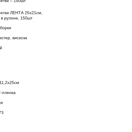
етки – 150шт
етки ЛЕНТА 25х21см,
 в рулоне, 150шт
уборки
стер, вискоза
й
х11,2х25см
т-пленка
ия
73