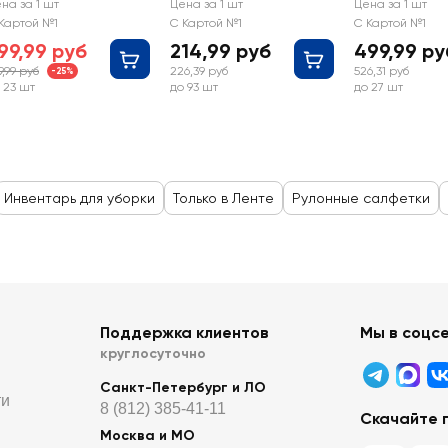
ptima 20х23см,
25х27см, в
рулоне,
на за 1 шт
Цена за 1 шт
Цена за 1 шт
 рулоне
рулоне
20х30см, Арт.
Картой №1
С Картой №1
С Картой №1
94011
99,99 руб
214,99 руб
499,99 ру
9,99 руб
226,39 руб
526,31 руб
-25%
 23 шт
до 93 шт
до 27 шт
Инвентарь для уборки
Только в Ленте
Рулонные салфетки
Поддержка клиентов
Мы в соцс
круглосуточно
Санкт-Петербург и ЛО
ти
8 (812) 385-41-11
Скачайте 
Москва и МО