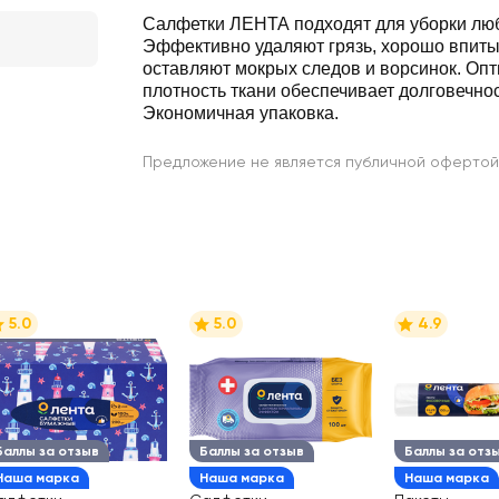
Салфетки ЛЕНТА подходят для уборки лю
Эффективно удаляют грязь, хорошо впиты
оставляют мокрых следов и ворсинок. Оп
плотность ткани обеспечивает долговечно
Экономичная упаковка.
Предложение не является публичной офертой
5.0
5.0
4.9
Баллы за отзыв
Баллы за отзыв
Баллы за отз
Наша марка
Наша марка
Наша марка