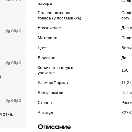
Салф
набора
Полное название
Салф
товара (у поставщика)
соты,
Назначение
Для 
0
0
Материал
Полиэ
Цвет
Белы
В рулоне
Да
0
0
Количество штук в
150
упаковке
о
Размер/Формат
11,2
Вид упаковки
Паке
0
0
Страна
Росс
Артикул
6278
мотка,
Описание