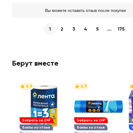
Вы можете оставить отзыв после покупки
1
2
3
4
5
...
175
Берут вместе
4.9
4.9
Забрать за 29₽
Забрать за 29₽
Баллы за отзыв
Баллы за отзыв