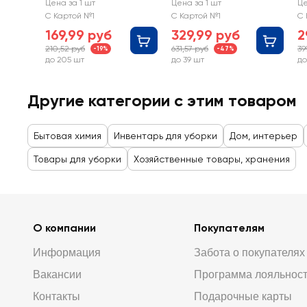
25x23см, соты, в
O
Цена за 1 шт
Цена за 1 шт
Це
рулоне
в
С Картой №1
С Картой №1
С 
169,99 руб
329,99 руб
2
210,52 руб
631,57 руб
39
-19%
-47%
до 205 шт
до 39 шт
до
Другие категории с этим товаром
Бытовая химия
Инвентарь для уборки
Дом, интерьер
Товары для уборки
Хозяйственные товары, хранения
О компании
Покупателям
Информация
Забота о покупателях
Вакансии
Программа лояльнос
Контакты
Подарочные карты