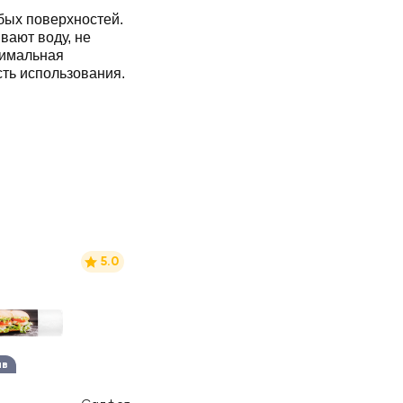
бых поверхностей.
вают воду, не
тимальная
сть использования.
5.0
ыв