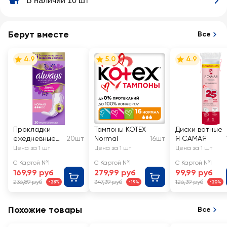
В наличии 10 шт
Берут вместе
Все
4.9
5.0
4.9
Прокладки
Тампоны KOTEX
Диски ватные
ежедневные
20шт
Normal
16шт
Я САМАЯ
ALWAYS
Цена за 1 шт
Цена за 1 шт
Цена за 1 шт
Незаметная
С Картой №1
С Картой №1
С Картой №1
защита
169,99 руб
279,99 руб
99,99 руб
Нормал,
236,89 руб
347,39 руб
126,39 руб
-28%
-19%
-20%
ароматизиров
анные
Похожие товары
Все