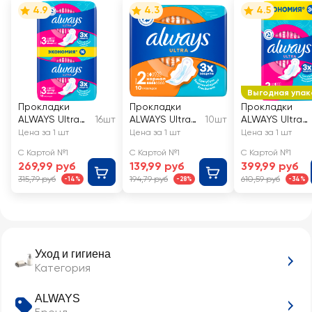
4.9
4.3
4.5
Выгодная упак
Прокладки
Прокладки
Прокладки
ALWAYS Ultra
16шт
ALWAYS Ultra
10шт
ALWAYS Ultra
Супер, с
Нормал, с
Супер, с
Цена за 1 шт
Цена за 1 шт
Цена за 1 шт
крылышками
крылышками
крылышками
С Картой №1
С Картой №1
С Картой №1
269,99 руб
139,99 руб
399,99 руб
315,79 руб
194,79 руб
610,59 руб
-14%
-28%
-34%
Уход и гигиена
Категория
ALWAYS