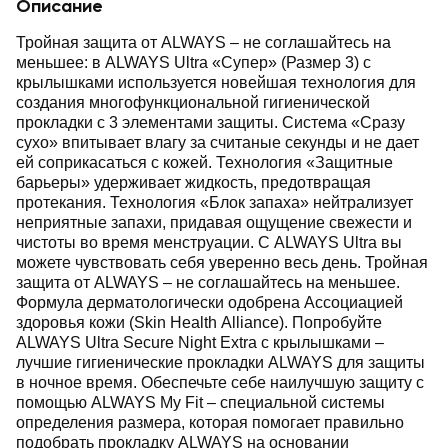
Описание
Тройная защита от ALWAYS – не соглашайтесь на
меньшее: в ALWAYS Ultra «Супер» (Размер 3) с
крылышками используется новейшая технология для
создания многофункциональной гигиенической
прокладки с 3 элементами защиты. Система «Сразу
сухо» впитывает влагу за считаные секунды и не дает
ей соприкасаться с кожей. Технология «Защитные
барьеры» удерживает жидкость, предотвращая
протекания. Технология «Блок запаха» нейтрализует
неприятные запахи, придавая ощущение свежести и
чистоты во время менструации. С ALWAYS Ultra вы
можете чувствовать себя уверенно весь день. Тройная
защита от ALWAYS – не соглашайтесь на меньшее.
Формула дерматологически одобрена Ассоциацией
здоровья кожи (Skin Health Alliance). Попробуйте
ALWAYS Ultra Secure Night Extra с крылышками –
лучшие гигиенические прокладки ALWAYS для защиты
в ночное время. Обеспечьте себе наилучшую защиту с
помощью ALWAYS My Fit – специальной системы
определения размера, которая помогает правильно
подобрать прокладку ALWAYS на основании