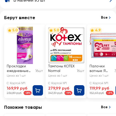
В наличии 95 шт
Берут вместе
Все
5.0
5.0
4.9
Прокладки
Тампоны KOTEX
Палочки
ежедневные
16шт
Normal
16шт
ватные Я
ALWAYS
САМАЯ
Цена за 1 шт
Цена за 1 шт
Цена за 1 шт
Незаметная
С Картой №1
С Картой №1
С Картой №1
защита
169,99 руб
279,99 руб
119,99 руб
Удлиненные,
236,89 руб
347,39 руб
152,63 руб
-28%
-19%
-21%
ароматизиров
анные
Похожие товары
Все