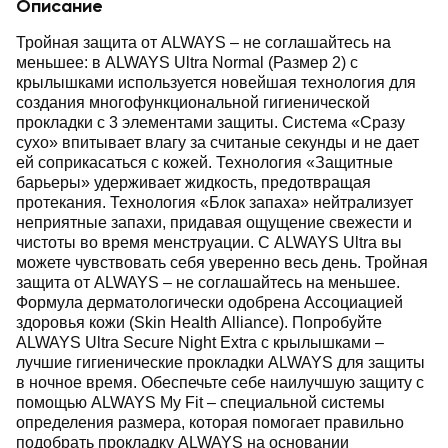
Описание
Тройная защита от ALWAYS – не соглашайтесь на
меньшее: в ALWAYS Ultra Normal (Размер 2) с
крылышками используется новейшая технология для
создания многофункциональной гигиенической
прокладки с 3 элементами защиты. Система «Сразу
сухо» впитывает влагу за считаные секунды и не дает
ей соприкасаться с кожей. Технология «Защитные
барьеры» удерживает жидкость, предотвращая
протекания. Технология «Блок запаха» нейтрализует
неприятные запахи, придавая ощущение свежести и
чистоты во время менструации. С ALWAYS Ultra вы
можете чувствовать себя уверенно весь день. Тройная
защита от ALWAYS – не соглашайтесь на меньшее.
Формула дерматологически одобрена Ассоциацией
здоровья кожи (Skin Health Alliance). Попробуйте
ALWAYS Ultra Secure Night Extra с крылышками –
лучшие гигиенические прокладки ALWAYS для защиты
в ночное время. Обеспечьте себе наилучшую защиту с
помощью ALWAYS My Fit – специальной системы
определения размера, которая помогает правильно
подобрать прокладку ALWAYS на основании