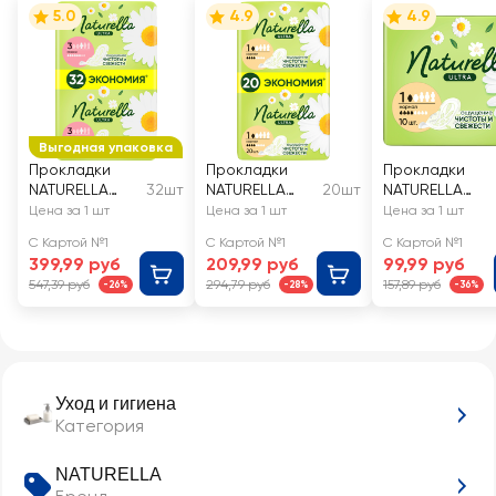
5.0
4.9
4.9
Выгодная упаковка
Прокладки
Прокладки
Прокладки
NATURELLA
32шт
NATURELLA
20шт
NATURELLA
Ultra Maxi
Ultra Нормал,
Ultra Нормал, 
Цена за 1 шт
Цена за 1 шт
Цена за 1 шт
с крылышками
крылышками
С Картой №1
С Картой №1
С Картой №1
399,99 руб
209,99 руб
99,99 руб
547,39 руб
294,79 руб
157,89 руб
-26%
-28%
-36%
Уход и гигиена
Категория
NATURELLA