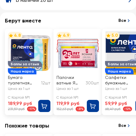
В наличии 20 шт
Берут вместе
Все
4.8
4.9
5.0
Баллы за отзыв
Баллы за отзы
Наша марка
Наша марка
Бумага
Палочки
Салфетки
туалетная
12шт
ватные Я
300шт
бумажные
ЛЕНТА 2 слоя
САМАЯ
ЛЕНТА белые
Цена за 1 шт
Цена за 1 шт
Цена за 1 шт
белая
2-слоя,
С Картой №1
С Картой №1
С Картой №1
24х24см
189,99 руб
119,99 руб
59,99 руб
231,59 руб
152,63 руб
68,49 руб
-17%
-21%
-12%
Похожие товары
Все