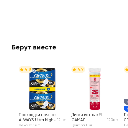
Берут вместе
4.8
4.9
Прокладки ночные
Диски ватные Я
П
ALWAYS Ultra Night
12шт
САМАЯ
120шт
Л
Экстра защита, с
Цена за 1 шт
Цена за 1 шт
Це