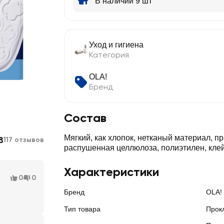
В наличии 9 шт
Уход и гигиена
Категория
OLA!
Бренд
Состав
Мягкий, как хлопок, нетканый материал, п
8
117 отзывов
распушенная целлюлоза, полиэтилен, клей
Характеристики
0
0
Бренд
OLA!
Тип товара
Прок