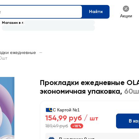
Найти
Акции
Магазин в г.
адки ежедневные
—
60шт
Прокладки ежедневные OLA
экономичная упаковка
,
60ш
С Картой №1
154,99 руб /
шт
В к
189,49 руб
-18%