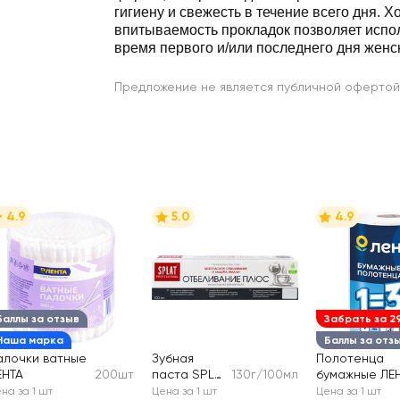
гигиену и свежесть в течение всего дня. 
впитываемость прокладок позволяет испол
время первого и/или последнего дня женск
Предложение не является публичной офертой
4.9
5.0
4.9
Баллы за отзыв
Забрать за 2
Наша марка
Баллы за отз
алочки ватные
Зубная
Полотенца
ЕНТА
200шт
паста SPLAT
130г/100мл
бумажные ЛЕН
Отбеливани
слоя
на за 1 шт
Цена за 1 шт
Цена за 1 шт