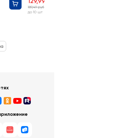
129,99 руб
189,49 руб
-31%
до 10 шт
на
етях
приложение