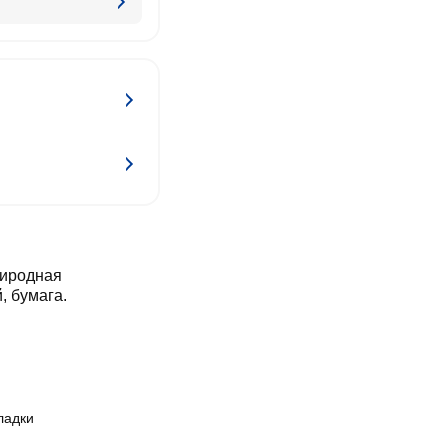
риродная
, бумага.
ладки