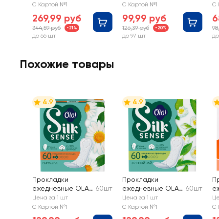
крылышками
С Картой №1
С Картой №1
С 
269,99 руб
99,99 руб
6
344,59 руб
126,39 руб
98
-21%
-20%
до 66 шт
до 97 шт
до
Похожие товары
4.9
4.9
Прокладки
Прокладки
П
ежедневные OLA!
60шт
ежедневные OLA!
60шт
е
Silk Sense Daily
Silk Sense Daily
B
Цена за 1 шт
Цена за 1 шт
Це
Deo Ромашка
Deo Зеленый чай
С Картой №1
С Картой №1
С 