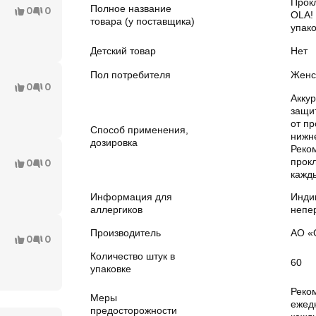
Прок
Полное название
0
0
OLA! 
товара (у поставщика)
упако
Детский товар
Нет
Пол потребителя
Женс
0
0
Аккур
защи
от пр
Способ применения,
нижн
дозировка
Реко
прок
0
0
кажды
Информация для
Инди
аллергиков
непе
Производитель
АО «
0
0
Количество штук в
60
упаковке
Реко
Меры
ежед
предосторожности