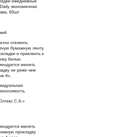
ладки ежедневные
Daily экономичная
вка, 60шт
кий
атно отклеить
тную бумажную ленту
окладки и приклеить к
ему белью.
мендуется менять
ладку не реже чем
е 4ч.
видуальная
реносимость.
Олтекс С.А.»
мендуется менять
невную прокладку