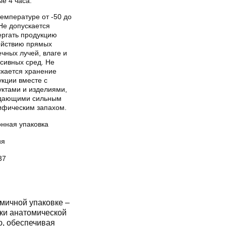
е 4 часа.
емпературе от -50 до
Не допускается
ергать продукцию
ействию прямых
чных лучей, влаге и
сивных сред. Не
скается хранение
укции вместе с
уктами и изделиями,
дающими сильным
ифическим запахом.
онная упаковка
ия
37
мичной упаковке –
ки анатомической
ю, обеспечивая