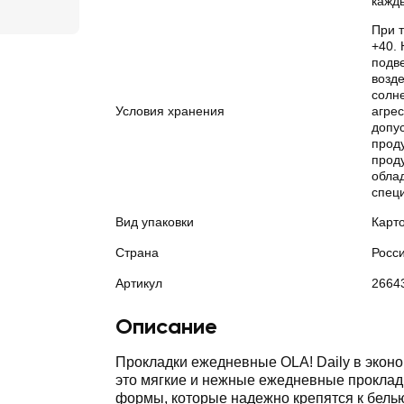
кажды
При т
+40. 
подв
возд
солне
Условия хранения
агрес
допу
прод
прод
обла
спец
Вид упаковки
Карт
Страна
Росс
Артикул
2664
Описание
Прокладки ежедневные OLA! Daily в эконо
это мягкие и нежные ежедневные проклад
формы, которые надежно крепятся к бель