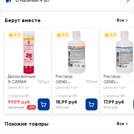
В наличии 4 шт
Берут вместе
Все
4.9
5.0
5.0
Диски ватные
Раствор
Раствор
Я САМАЯ
120шт
GENEL
100мл
GENEL
Хлоргексидин
Перекись
Цена за 1 шт
Цена за 1 шт
Цена за 1 шт
биглюконат
водорода 3%
С Картой №1
С Картой №1
С Картой №1
0,05%
99,99 руб
18,99 руб
17,99 руб
126,39 руб
19,99 руб
18,99 руб
-20%
Похожие товары
Все