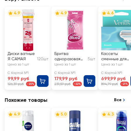
4.9
4.9
4.6
Диски ватные
Бритва
Кассеты
Я САМАЯ
120шт
одноразовая
5шт
сменные для
женская
бритья GILLETT
Цена за 1 шт
Цена за 1 шт
Цена за 1 шт
GILLETTE
Venus Smooth
С Картой №1
С Картой №1
С Картой №1
Disposable Blue
99,99 руб
179,99 руб
699,99 руб
II
126,39 руб
231,59 руб
894,79 руб
-20%
-22%
-21%
Похожие товары
Все
4.9
5.0
4.3