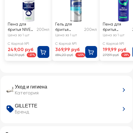
Пена для
Гель для
Пена для
бритья NIVEA
200мл
бритья
200мл
бритья
Men для
GILLETTE для
DEONICA для
Цена за 1 шт
Цена за 1 шт
Цена за 1 шт
чувствительн
чувствительн
чувствительн
С Картой №1
С Картой №1
С Картой №1
ой кожи
ой кожи, с
ой кожи
249,00 руб
369,99 руб
199,99 руб
эффектом
342,19 руб
684,20 руб
279,99 руб
-27%
-45%
-28%
охлаждения
Уход и гигиена
Категория
GILLETTE
Бренд