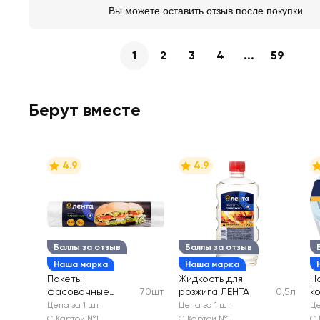
Вы можете оставить отзыв после покупки
1
2
3
4
...
59
Берут вместе
4.9
4.9
Баллы за отзыв
Баллы за отзыв
Наша марка
Наша марка
Пакеты
Жидкость для
Н
фасовочные
70шт
розжига ЛЕНТА
0,5л
к
ЛЕНТА 24х40см
0.
Цена за 1 шт
Цена за 1 шт
Це
5
С Картой №1
С Картой №1
С 