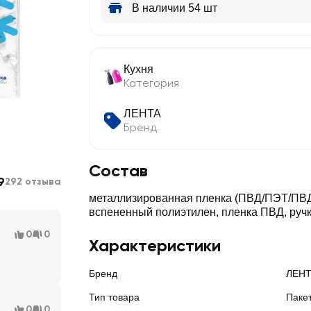
В наличии 54 шт
Кухня
Категория
ЛЕНТА
Бренд
Состав
9
292 отзыва
металлизированная пленка (ПВД/ПЭТ/ПВД)
вспененный полиэтилен, пленка ПВД, руч
0
0
Характеристики
Бренд
ЛЕН
Тип товара
Паке
0
0