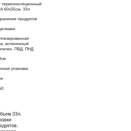
т термоизоляционный
А 60х55см, 33л
хранения продуктов
щелками
ллизированная
ка, вспененный
этилен, ПВД, ПНД
0см
онная упаковка
ия
50
бъем 33л.
ровки
одуктов.