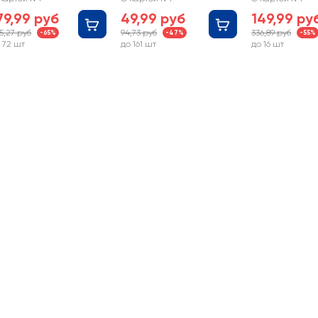
Ромашка 45 
79,99 руб
49,99 руб
149,99 ру
5,27 руб
94,73 руб
336,89 руб
-65%
-47%
-55%
 72 шт
до 161 шт
до 16 шт