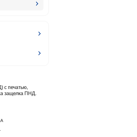
 с печатью,
ка защелка ПНД.
ТА
т