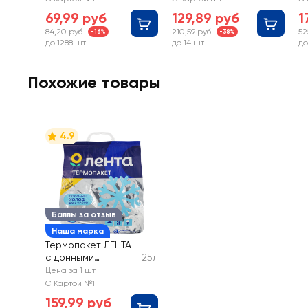
69,99 руб
129,89 руб
1
84,20 руб
210,59 руб
52
-16%
-38%
до 1288 шт
до 14 шт
до
Похожие товары
4.9
Баллы за отзыв
Наша марка
Термопакет ЛЕНТА
с донными
25л
вставками 25л,
Цена за 1 шт
33х40х18см
С Картой №1
159,99 руб