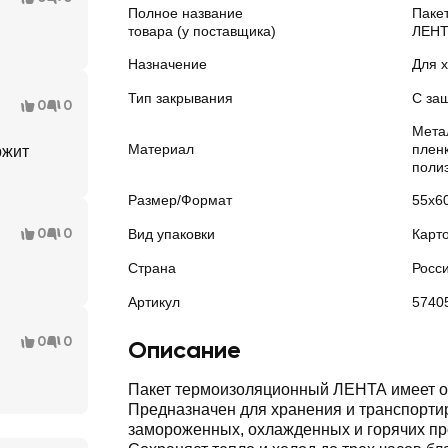
Полное название
Паке
товара (у поставщика)
ЛЕНТ
Назначение
Для 
Тип закрывания
С за
0
0
Мета
Материал
плен
ржит
поли
Размер/Формат
55x6
0
0
Вид упаковки
Карт
Страна
Росс
Артикул
5740
0
0
Описание
Пакет термоизоляционный ЛЕНТА имеет о
Предназначен для хранения и транспорти
замороженных, охлажденных и горячих пр