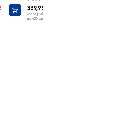
ночей
б
339,98 руб
357,88 руб
до 439 шт