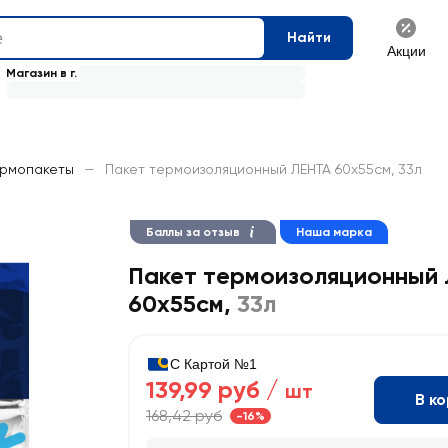
Найти
Акции
Магазин в г.
ермопакеты
—
Пакет термоизоляционный ЛЕНТА 60х55см, 33л
Баллы за отзыв
Наша марка
Пакет термоизоляционный
60х55см
,
33л
С Картой №1
139,99 руб /
шт
В к
168,42 руб
-16%