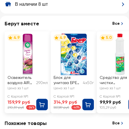
В наличии 8 шт
Берут вместе
Все
4.9
4.9
5.0
Освежитель
Блок для
Средство для
воздуха AIR
290мл
унитаза БРЕФ
4х50г
чистки
WICK
Сила-Актив
сантехники
Цена за 1 шт
Цена за 1 шт
Цена за 1 шт
Японская
Лимонная
САНОКС
С Картой №1
С Картой №1
С Картой №1
весна
свежесть и
159,99 руб
314,99 руб
99,99 руб
Цветущая
Океанский
210,59 руб
557,89 руб
105,29 руб
-24%
-43%
сакура и
бриз, 4x50г
бергамот
Похожие товары
Все