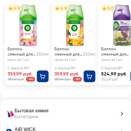
4.8
4.8
5.0
Баллон
Баллон
Баллон
сменный для
250мл
сменный для
250мл
сменный для
автоматичес
автоматичес
автоматическ
Цена за 1 шт
Цена за 1 шт
Цена за 1 шт
кого
кого
го освежителя
С Картой №1
С Картой №1
С Картой №1
освежителя
освежителя
воздуха
359,99 руб
359,99 руб
524,99 руб
воздуха AIR
воздуха AIR
AIRWICK
589,49 руб
589,49 руб
552,69 руб
-38%
-38%
WICK
WICK
Freshmatic
Freshmatic
Freshmatic
Pure
Цветущая
Тропические
Древесный
сакура
фантазии:
пачули и
Спелый
эвкалипт
манго
Бытовая химия
Категория
AIR WICK