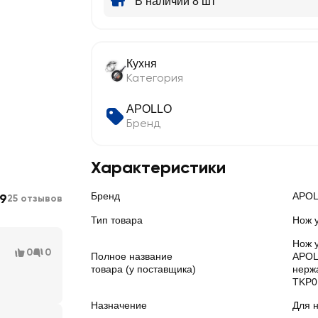
В наличии 8 шт
Кухня
Категория
APOLLO
Бренд
Характеристики
Бренд
APO
.9
25 отзывов
Тип товара
Нож 
Нож 
0
0
Полное название
APOL
товара (у поставщика)
нерж
TKP0
Назначение
Для н