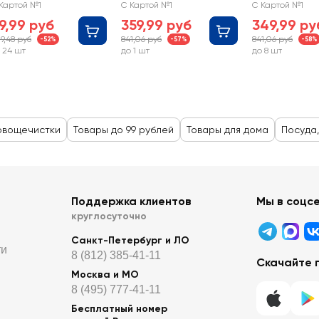
рт. TKP020
Арт. TKP-515
пищевой плас
Картой №1
С Картой №1
С Картой №1
VXT-01
9,99 руб
359,99 руб
349,99 ру
9,48 руб
841,06 руб
841,06 руб
-52%
-57%
-58%
 24 шт
до 1 шт
до 8 шт
 овощечистки
Товары до 99 рублей
Товары для дома
Посуда,
Поддержка клиентов
Мы в соцс
круглосуточно
Санкт-Петербург и ЛО
ти
8 (812) 385-41-11
Скачайте 
Москва и МО
8 (495) 777-41-11
Бесплатный номер