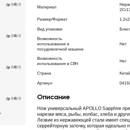
0
0
Нерж
Материал
2Cr13
Размер/Формат
1,2х
Вид упаковки
Блис
0
0
Возможность
использования в
Нет
посудомоечной машине
Возможность
Нет
использования в СВЧ
0
0
Страна
Кита
Артикул
0419
Описание
0
0
Нож универсальный APOLLO Sapphire пре
,
нарезки мяса, рыбы, колбас, хлеба и други
Лезвие из нержавеющей стали имеет спе
серрейторную заточку, которая идеально 