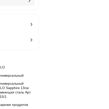
LLO
универсальный
универсальный
LO Sapphire 13см
авеющая сталь Арт.
15/1
арезки продуктов