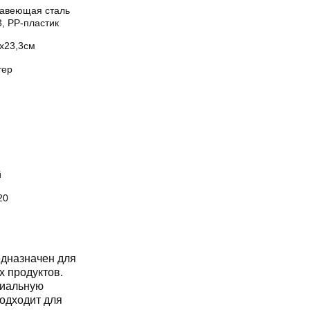
авеющая сталь
, PP-пластик
2х23,3см
тер
й
20
дназначен для
х продуктов.
циальную
подходит для