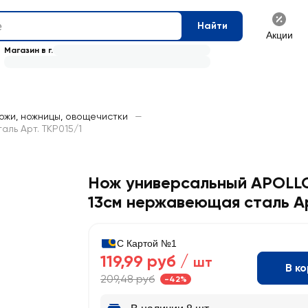
Найти
Акции
Магазин в г.
ожи, ножницы, овощечистки
—
ль Арт. TKP015/1
Нож универсальный APOLLO
13см нержавеющая сталь Ар
С Картой №1
119,99 руб /
шт
В к
209,48 руб
-42%