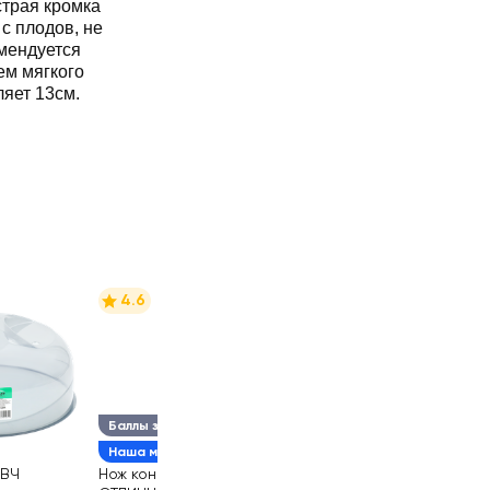
страя кромка
 с плодов, не
омендуется
ем мягкого
ляет 13см.
4.6
Баллы за отзыв
Наша марка
СВЧ
Нож консервный