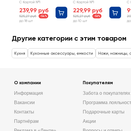
Арт. TKP004/1
Арт. TKP002/1
А
С Картой №1
С Картой №1
С 
239,99 руб
229,99 руб
9
525,27 руб
525,27 руб
20
-54%
-56%
до 18 шт
до 10 шт
до
Другие категории с этим товаром
Кухня
Кухонные аксессуары, емкости
Ножи, ножницы,
О компании
Покупателям
Информация
Забота о покупателях
Вакансии
Программа лояльнос
Контакты
Подарочные карты
Партнёрам
Акции
Реклама в «Ленте»
Вопросы и ответы