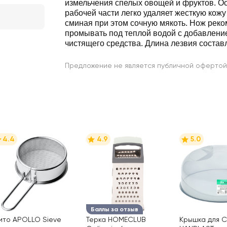
измельчения спелых овощей и фруктов. О
рабочей части легко удаляет жесткую кожу
сминая при этом сочную мякоть. Нож рек
промывать под теплой водой с добавлени
чистящего средства. Длина лезвия состав
Предложение не является публичной офертой
4.4
4.9
5.0
Баллы за отзыв
ито APOLLO Sieve
Терка HOMECLUB
Крышка для 